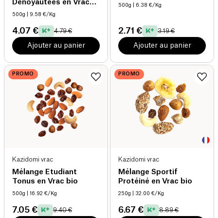
Dénoyautées en Vrac
500g
| 6.38 €/Kg
bio
500g
| 9.58 €/Kg
4.07 €
2.71 €
4.79 €
3.19 €
Ajouter au panier
Ajouter au panier
PROMO
PROMO
Kazidomi vrac
Kazidomi vrac
Mélange Etudiant
Mélange Sportif
Tonus en Vrac bio
Protéiné en Vrac bio
500g
| 16.92 €/Kg
250g
| 32.00 €/Kg
7.05 €
6.67 €
9.40 €
8.89 €