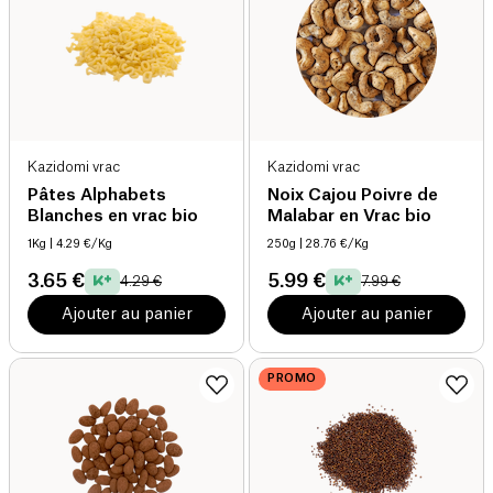
Kazidomi vrac
Kazidomi vrac
Pâtes Alphabets
Noix Cajou Poivre de
Blanches en vrac bio
Malabar en Vrac bio
1Kg
| 4.29 €/Kg
250g
| 28.76 €/Kg
3.65 €
5.99 €
4.29 €
7.99 €
Ajouter au panier
Ajouter au panier
PROMO