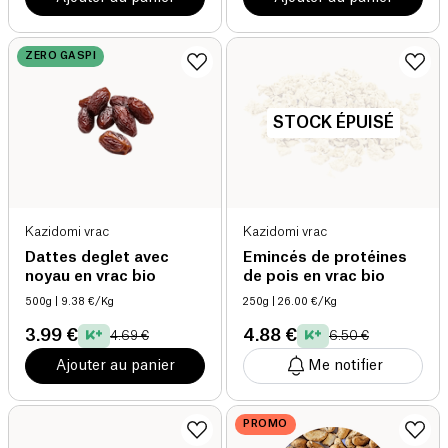
ZERO GASPI
STOCK ÉPUISÉ
Kazidomi vrac
Kazidomi vrac
Dattes deglet avec
Emincés de protéines
noyau en vrac bio
de pois en vrac bio
500g
| 9.38 €/Kg
250g
| 26.00 €/Kg
3.99 €
4.88 €
4.69 €
6.50 €
Ajouter au panier
Me notifier
PROMO