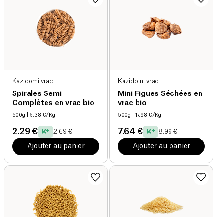
Kazidomi vrac
Kazidomi vrac
Spirales Semi
Mini Figues Séchées en
Complètes en vrac bio
vrac bio
500g
| 5.38 €/Kg
500g
| 17.98 €/Kg
2.29 €
7.64 €
2.69 €
8.99 €
Ajouter au panier
Ajouter au panier