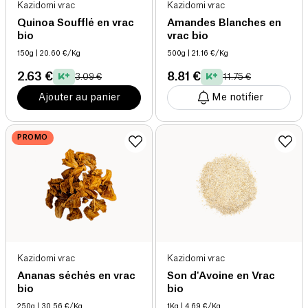
Kazidomi vrac
Kazidomi vrac
Quinoa Soufflé en vrac
Amandes Blanches en
bio
vrac bio
150g
| 20.60 €/Kg
500g
| 21.16 €/Kg
2.63 €
8.81 €
3.09 €
11.75 €
Ajouter au panier
Me notifier
PROMO
Kazidomi vrac
Kazidomi vrac
Ananas séchés en vrac
Son d'Avoine en Vrac
bio
bio
250g
| 30.56 €/Kg
1Kg
| 4.69 €/Kg