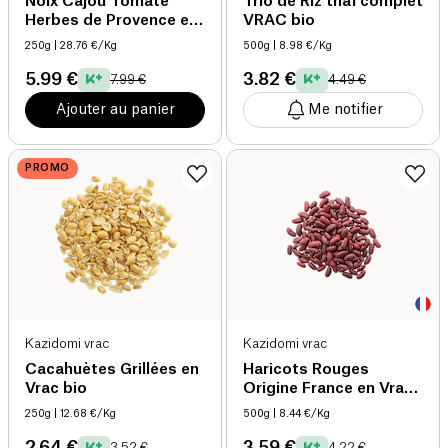
Noix Cajou Tomate
Trio de Riz thaï complet
Herbes de Provence en
VRAC bio
Vrac bio
250g
| 28.76 €/Kg
500g
| 8.98 €/Kg
5.99 €
3.82 €
7.99 €
4.49 €
Ajouter au panier
Me notifier
PROMO
Kazidomi vrac
Kazidomi vrac
Cacahuètes Grillées en
Haricots Rouges
Vrac bio
Origine France en Vrac
bio
250g
| 12.68 €/Kg
500g
| 8.44 €/Kg
2.64 €
3.59 €
3.52 €
4.22 €