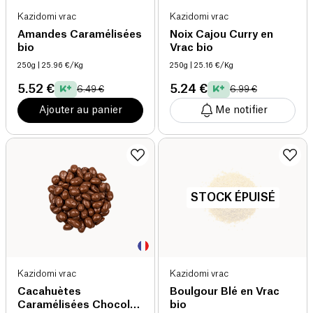
Kazidomi vrac
Kazidomi vrac
Amandes Caramélisées
Noix Cajou Curry en
bio
Vrac bio
250g
| 25.96 €/Kg
250g
| 25.16 €/Kg
5.52 €
5.24 €
6.49 €
6.99 €
Ajouter au panier
Me notifier
STOCK ÉPUISÉ
Kazidomi vrac
Kazidomi vrac
Cacahuètes
Boulgour Blé en Vrac
Caramélisées Chocolat
bio