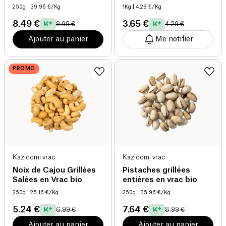
Lait bio
250g
| 39.96 €/Kg
1Kg
| 4.29 €/Kg
8.49 €
3.65 €
9.99 €
4.29 €
Ajouter au panier
Me notifier
PROMO
Kazidomi vrac
Kazidomi vrac
Noix de Cajou Grillées
Pistaches grillées
Salées en Vrac bio
entières en vrac bio
250g
| 25.16 €/Kg
250g
| 35.96 €/Kg
5.24 €
7.64 €
6.99 €
8.99 €
Ajouter au panier
Ajouter au panier