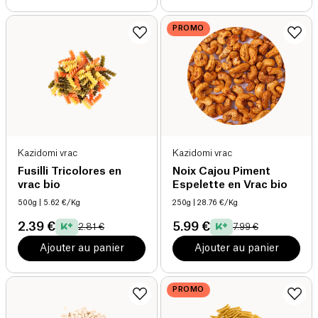
PROMO
Kazidomi vrac
Kazidomi vrac
Fusilli Tricolores en
Noix Cajou Piment
vrac bio
Espelette en Vrac bio
500g
| 5.62 €/Kg
250g
| 28.76 €/Kg
2.39 €
5.99 €
2.81 €
7.99 €
Ajouter au panier
Ajouter au panier
PROMO