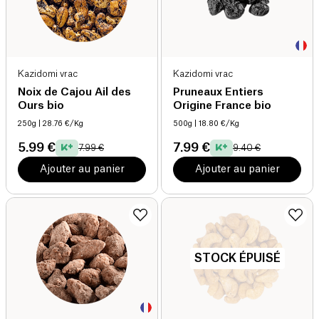
Kazidomi vrac
Kazidomi vrac
Noix de Cajou Ail des
Pruneaux Entiers
Ours bio
Origine France bio
250g
| 28.76 €/Kg
500g
| 18.80 €/Kg
5.99 €
7.99 €
7.99 €
9.40 €
Ajouter au panier
Ajouter au panier
STOCK ÉPUISÉ