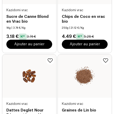
Kazidomi vrac
Kazidomi vrac
Sucre de Canne Blond
Chips de Coco en vrac
en Vrac bio
bio
1Kg
| 3.74 €/Kg
250g
| 21.12 €/Kg
3.18 €
4.49 €
3.74 €
5.28 €
Ajouter au panier
Ajouter au panier
Kazidomi vrac
Kazidomi vrac
Dattes Deglet Nour
Graines de Lin bio