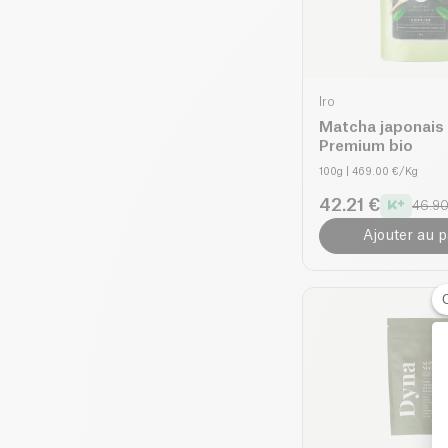
Iro
Matcha japonais 
Premium bio
100g
| 469.00 €/Kg
42.21 €
46.90
Ajouter au p