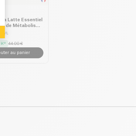
ha Latte Essentiel
eur de Métabolisme
00 €/L
44.00 €
outer au panier