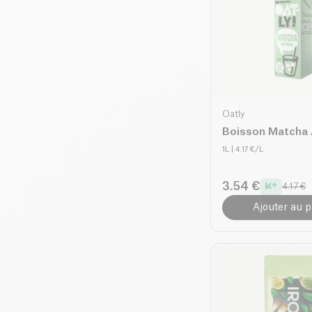
Oatly
Boisson Matcha 
1L
| 4.17 €/L
3.54 €
4.17 €
Ajouter au p