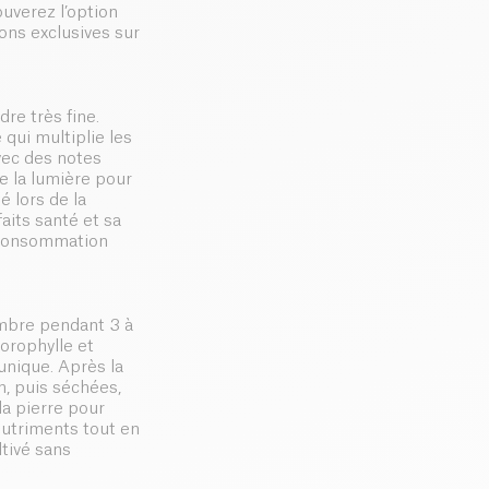
uverez l’option
ons exclusives sur
re très fine.
 qui multiplie les
avec des notes
e la lumière pour
é lors de la
aits santé et sa
e consommation
’ombre pendant 3 à
lorophylle et
unique. Après la
n, puis séchées,
la pierre pour
nutriments tout en
ltivé sans