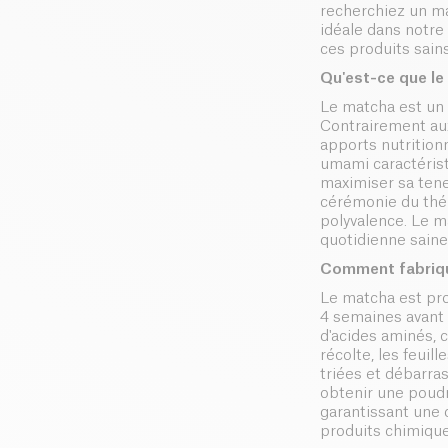
recherchiez un ma
idéale dans notre
ces produits sains
Qu'est-ce que le
Le matcha est un 
Contrairement aux 
apports nutrition
umami caractérist
maximiser sa teneu
cérémonie du thé 
polyvalence. Le m
quotidienne saine
Comment fabrique
Le matcha est pro
4 semaines avant 
d'acides aminés, 
récolte, les feuil
triées et débarra
obtenir une poudr
garantissant une q
produits chimique