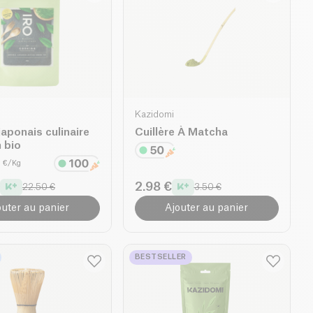
Kazidomi
aponais culinaire
Cuillère À Matcha
 bio
0 €/Kg
2.98 €
22.50 €
3.50 €
outer au panier
Ajouter au panier
BESTSELLER