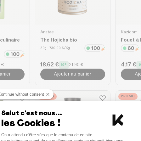
Anatae
Kazidomi
culinaire
Thé Hojicha bio
Fouet à
30g
| 730.00 €/Kg
18.62 €
4.17 €
 €
21.90 €
anier
Ajouter au panier
Aj
Continue without consent
PROMO
PROMO
Salut c'est nous...
les Cookies !
Consent Management Platform
On a attendu d'être sûrs que le contenu de ce site
Axeptio consent
vous intéresse avant de vous déranger, mais on aimerait bien vous