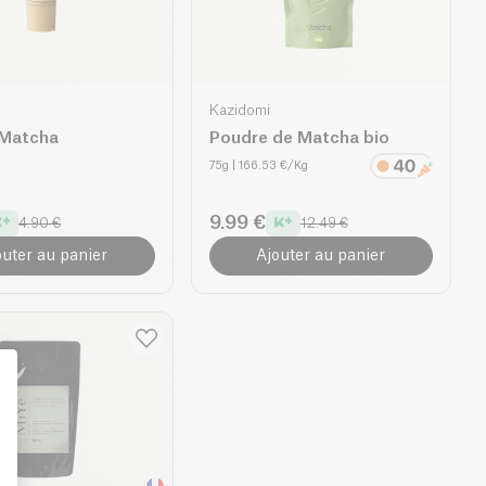
Kazidomi
 Matcha
Poudre de Matcha bio
75g
| 166.53 €/Kg
9.99 €
4.90 €
12.49 €
outer au panier
Ajouter au panier
: Personalize Your Options