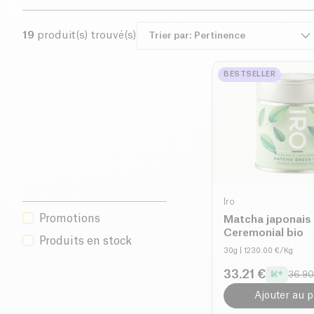
19
produit(s) trouvé(s)
BESTSELLER
Iro
Promotions
Matcha japonais
Ceremonial bio
Produits en stock
30g
| 1230.00 €/Kg
33.21 €
36.90
Ajouter au p