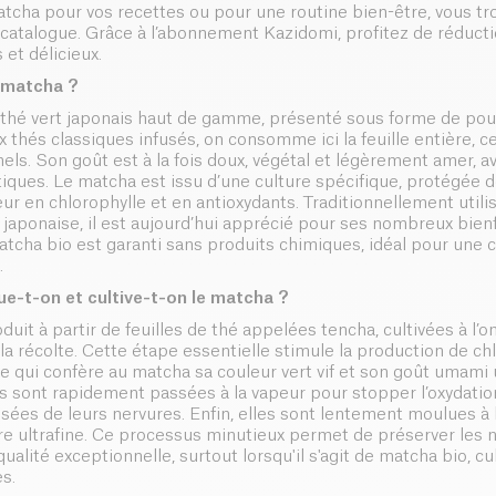
tcha pour vos recettes ou pour une routine bien-être, vous tro
 catalogue. Grâce à l’abonnement Kazidomi, profitez de réducti
 et délicieux.
 matcha ?
thé vert japonais haut de gamme, présenté sous forme de poud
thés classiques infusés, on consomme ici la feuille entière, ce
nels. Son goût est à la fois doux, végétal et légèrement amer, 
iques. Le matcha est issu d’une culture spécifique, protégée d
r en chlorophylle et en antioxydants. Traditionnellement utilis
japonaise, il est aujourd’hui apprécié pour ses nombreux bienf
atcha bio est garanti sans produits chimiques, idéal pour un
.
-t-on et cultive-t-on le matcha ?
duit à partir de feuilles de thé appelées tencha, cultivées à l
la récolte. Cette étape essentielle stimule la production de ch
ce qui confère au matcha sa couleur vert vif et son goût umami 
les sont rapidement passées à la vapeur pour stopper l’oxydatio
ssées de leurs nervures. Enfin, elles sont lentement moulues à 
e ultrafine. Ce processus minutieux permet de préserver les 
ualité exceptionnelle, surtout lorsqu'il s'agit de matcha bio, cu
s.