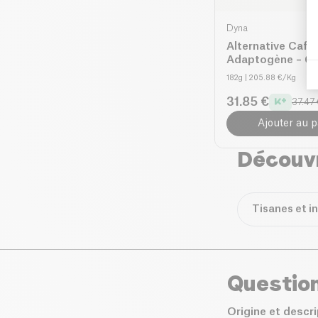
Dyna
Alternative Café
Adaptogène – G
Matcha Coco
182g
| 205.88 €/Kg
31.85 €
37.47 
Ajouter au p
Découvr
Tisanes et i
Questio
Origine et descr