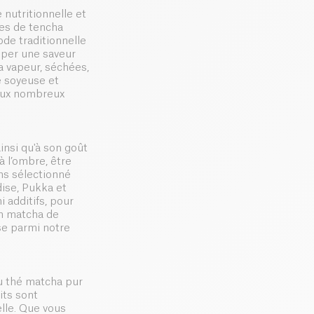
 nutritionnelle et
lles de tencha
ode traditionnelle
pper une saveur
la vapeur, séchées,
e soyeuse et
 aux nombreux
ainsi qu'à son goût
à l’ombre, être
ons sélectionné
dise, Pukka et
 additifs, pour
un matcha de
se parmi notre
u thé matcha pur
its sont
lle. Que vous