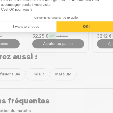
accompagner pendant votre visite...
C'est OK pour vous ?
Matcha & co
Miyé
Mousseur Electrique Lait
MY Matc
Consents certified by
out
Matcha
Activat
bio
I want to choose
OK !
50ml
| 748.
52.25 €
32.12 €
€
69.67 €
anier
Ajouter au panier
Aj
ez aussi :
nfusions Bio
Thé Bio
Maté Bio
ns fréquentes
iption du matcha