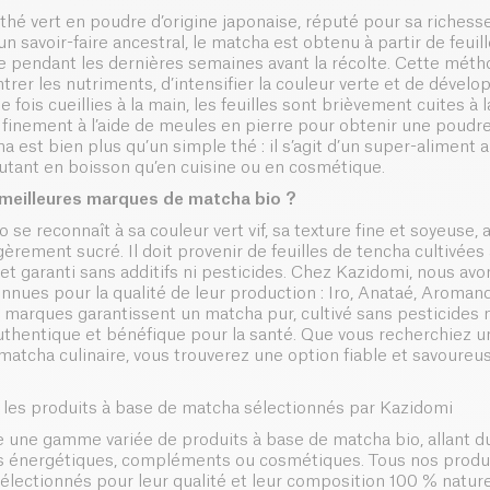
thé vert en poudre d’origine japonaise, réputé pour sa richesse
’un savoir-faire ancestral, le matcha est obtenu à partir de feui
re pendant les dernières semaines avant la récolte. Cette méth
rer les nutriments, d’intensifier la couleur verte et de dévelo
fois cueillies à la main, les feuilles sont brièvement cuites à 
 finement à l’aide de meules en pierre pour obtenir une poudr
a est bien plus qu’un simple thé : il s’agit d’un super-aliment
 autant en boisson qu’en cuisine ou en cosmétique.
 meilleures marques de matcha bio ?
se reconnaît à sa couleur vert vif, sa texture fine et soyeuse, 
rement sucré. Il doit provenir de feuilles de tencha cultivées 
 et garanti sans additifs ni pesticides. Chez Kazidomi, nous av
nues pour la qualité de leur production : Iro, Anataé, Aroman
marques garantissent un matcha pur, cultivé sans pesticides ni
thentique et bénéfique pour la santé. Que vous recherchiez 
atcha culinaire, vous trouverez une option fiable et savoureu
r les produits à base de matcha sélectionnés par Kazidomi
 une gamme variée de produits à base de matcha bio, allant d
es énergétiques, compléments ou cosmétiques. Tous nos produ
lectionnés pour leur qualité et leur composition 100 % nature