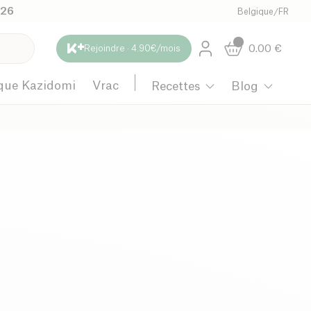
026
Belgique
/
FR
0.00
€
Rejoindre · 4.90€/mois
que Kazidomi
Vrac
Recettes
Blog