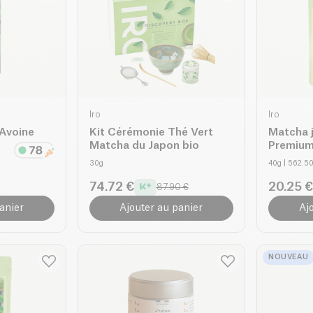
Iro
Iro
Avoine
Kit Cérémonie Thé Vert
Matcha j
Matcha du Japon bio
Premium
30g
40g
| 562.5
74.72 €
20.25 €
87.90 €
anier
Ajouter au panier
Aj
NOUVEAU