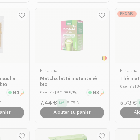
PROMO
Purasana
Purasana
maicha
Matcha latté instantané
Thé mat
bio
bio
6 sachets
| 
6 sachets
| 875.00 €/Kg
7.44 €
5.73 €
€
8.75 €
anier
Ajouter au panier
Aj