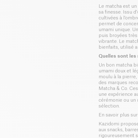
Le matcha est un 
sa finesse. Issu d
cultivées à l’omb
permet de concent
umami unique. Une 
puis broyées très
vibrante. Le match
bienfaits, utilisé
Quelles sont les
Un bon matcha bio 
umami doux et légè
moulu à la pierre,
des marques recon
Matcha & Co. Ces 
une expérience au
cérémonie ou un m
sélection.
En savoir plus su
Kazidomi propose
aux snacks, barr
rigoureusement sé