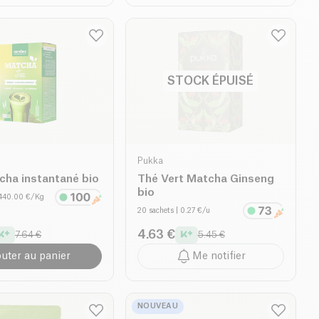
STOCK ÉPUISÉ
Pukka
cha instantané bio
Thé Vert Matcha Ginseng
bio
3440.00 €/Kg
20 sachets
| 0.27 €/u
4.63 €
7.64 €
5.45 €
outer au panier
Me notifier
NOUVEAU