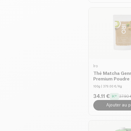
Iro
Thé Matcha Gen
Premium Poudre 
100g
| 379.00 €/Kg
34.11 €
37.90 
Ajouter au p