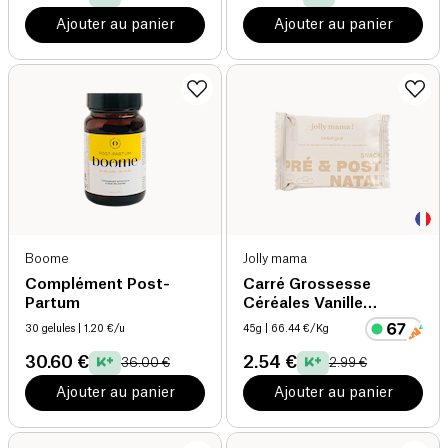
Ajouter au panier
Ajouter au panier
Boome
Jolly mama
Complément Post-
Carré Grossesse
Partum
Céréales Vanille
Macadamia bio
30 gelules
| 1.20 €/u
45g
| 66.44 €/Kg
30.60 €
2.54 €
36.00 €
2.99 €
Ajouter au panier
Ajouter au panier