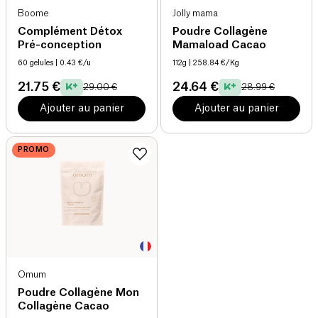
Boome
Jolly mama
Complément Détox
Poudre Collagène
Pré-conception
Mamaload Cacao
60 gelules
| 0.43 €/u
112g
| 258.84 €/Kg
21.75 €
24.64 €
29.00 €
28.99 €
Ajouter au panier
Ajouter au panier
PROMO
Omum
Poudre Collagène Mon
Collagène Cacao