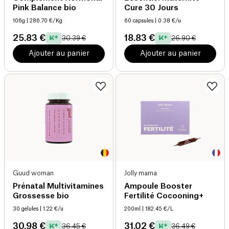
Pink Balance bio
Cure 30 Jours
106g
| 286.70 €/Kg
60 capsules
| 0.38 €/u
25.83 €
18.83 €
30.39 €
26.90 €
Ajouter au panier
Ajouter au panier
Guud woman
Jolly mama
Prénatal Multivitamines
Ampoule Booster
Grossesse bio
Fertilité Cocooning+
30 gelules
| 1.22 €/u
200ml
| 182.45 €/L
30.98 €
31.02 €
36.45 €
36.49 €