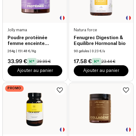
Jolly mama
Natura force
Poudre protéinée
Fenugrec Digestion &
femme enceinte
Equilibre Hormonal bio
allaitante açai (58g
264g
| 151.48 €/Kg
90 gelules
| 0.23 €/u
protéine/100g) bio
33.99 €
17.58 €
39.99 €
23.44 €
Ajouter au panier
Ajouter au panier
PROMO