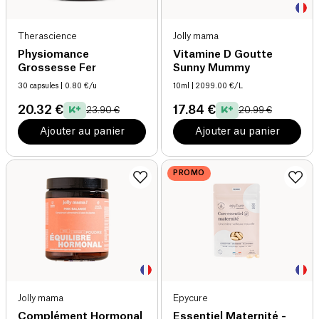
Therascience
Jolly mama
Physiomance
Vitamine D Goutte
Grossesse Fer
Sunny Mummy
30 capsules
| 0.80 €/u
10ml
| 2099.00 €/L
20.32 €
17.84 €
23.90 €
20.99 €
Ajouter au panier
Ajouter au panier
PROMO
Jolly mama
Epycure
Complément Hormonal
Essentiel Maternité -