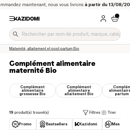
mmandez maintenant, nous vous livrons
à partir du 13/08/2
Accueil
Notre catalogue bio
Bébé & Enfant Bio
Maternité, allaitement et post partum Bio
Complément alimentaire
maternité Bio
Complément
Complément
Complé
alimentaire
alimentaire
alimentair
grossesse Bio
allaitement Bio
partum 
19
produit(s) trouvé(s)
Filtres
Trier
Promo
Bestsellers
Kazidomi
Mes acha