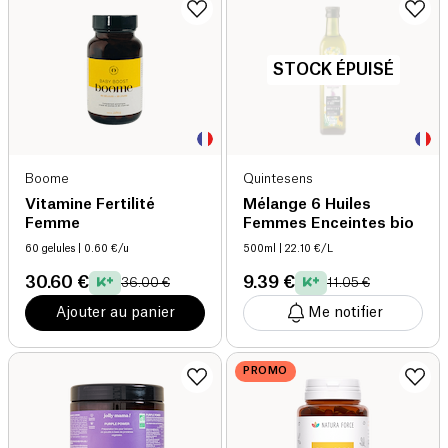
STOCK ÉPUISÉ
Boome
Quintesens
Vitamine Fertilité
Mélange 6 Huiles
Femme
Femmes Enceintes bio
60 gelules
| 0.60 €/u
500ml
| 22.10 €/L
30.60 €
9.39 €
36.00 €
11.05 €
Ajouter au panier
Me notifier
PROMO