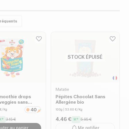
fréquents
STOCK ÉPUISÉ
Matatie
moothie drops
Pépites Chocolat Sans
 veggies sans
Allergène bio
outé dès 3 ans bio
 €/Kg
100g
| 53.60 €/Kg
4.46 €
3.15 €
5.95 €
outer au panier
Me notifier