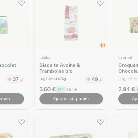
Lilalou
Evernat
hocolat
Biscuits Avoine &
Croquan
Framboise bio
Chocola
117g
| 36.24 €/Kg
130g
| 26.6
3.60 €
2.94 €
4.24 €
anier
Ajouter au panier
Aj