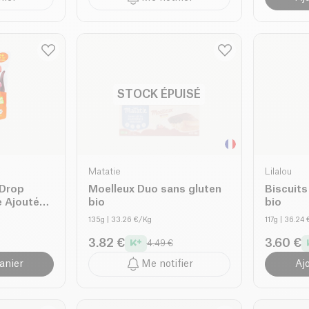
STOCK ÉPUISÉ
Matatie
Lilalou
 Drop
Moelleux Duo sans gluten
Biscuits
e Ajouté
bio
bio
135g
| 33.26 €/Kg
117g
| 36.24
3.82 €
3.60 €
4.49 €
anier
Me notifier
Aj