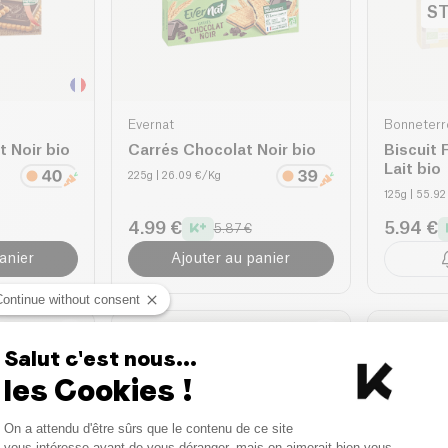
ST
Evernat
Bonneterr
t Noir bio
Carrés Chocolat Noir bio
Biscuit 
Lait bio
225g
| 26.09 €/Kg
125g
| 55.92
4.99 €
5.94 €
5.87 €
anier
Ajouter au panier
Continue without consent
Salut c'est nous...
les Cookies !
Consent Management Platform
On a attendu d'être sûrs que le contenu de ce site
Axeptio consent
vous intéresse avant de vous déranger, mais on aimerait bien vous