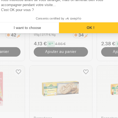
accompagner pendant votre visite...
C'est OK pour vous ?
Le moulin du pivert
Bonneterr
Consents certified by
Barquette
Cookies Fourrés Chocolat
Sablés C
I want to choose
OK !
bio
120g
| 23.33
175g
| 27.77 €/Kg
4.13 €
2.38 €
4.86 €
anier
Ajouter au panier
Aj