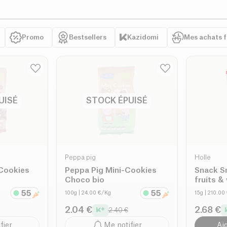
Promo
Bestsellers
Kazidomi
Mes achats 
UISÉ
STOCK ÉPUISÉ
Peppa pig
Holle
-Cookies
Peppa Pig Mini-Cookies
Snack S
Choco bio
fruits &
sucre aj
100g
| 24.00 €/Kg
15g
| 210.00
2.04 €
2.68 €
2.40 €
fier
Me notifier
Aj