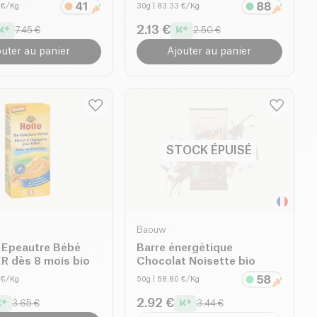
5 €/Kg
30g
| 83.33 €/Kg
2.13 €
7.45 €
2.50 €
outer au panier
Ajouter au panier
STOCK ÉPUISÉ
Baouw
s Epeautre Bébé
Barre énergétique
 dès 8 mois bio
Chocolat Noisette bio
3 €/Kg
50g
| 68.80 €/Kg
2.92 €
3.65 €
3.44 €