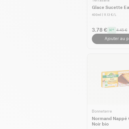
Terrasana
Glace Sucette Ea
400ml
| 11.13 €/L
3.78 €
4.45 €
Ajouter au p
Bonneterre
Normand Nappé 
Noir bio