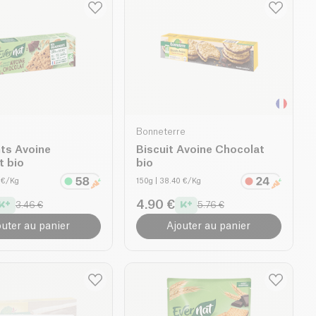
Bonneterre
ts Avoine
Biscuit Avoine Chocolat
t bio
bio
2 €/Kg
150g
| 38.40 €/Kg
4.90 €
3.46 €
5.76 €
outer au panier
Ajouter au panier