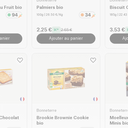
Bonneterre
Bonneterr
u Fruit bio
Palmiers bio
Biscuit 
100g
| 26.50 €/Kg
185g
| 22.43
2.25 €
3.53 €
2.65 €
anier
Ajouter au panier
Aj
Bonneterre
Bonneterr
Chocolat
Brookie Brownie Cookie
Moelleux
bio
Minis bi