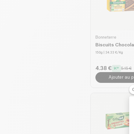
Bonneterre
Biscuits Chocola
150g
| 34.33 €/Kg
4.38 €
5.15 €
Ajouter au p