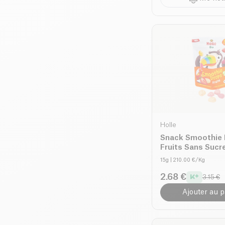
Holle
Snack Smoothie
Fruits Sans Sucr
dès 3 ans bio
15g
| 210.00 €/Kg
2.68 €
3.15 €
Ajouter au p