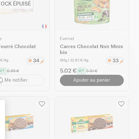
OCK ÉPUISÉ
e
Evernat
Fourré Chocolat
Carres Chocolat Noir Minis
bio
 €/Kg
180g
| 32.83 €/Kg
5.02 €
6.99 €
5.91 €
Me notifier
Ajouter au panier
: Personalize Your Options