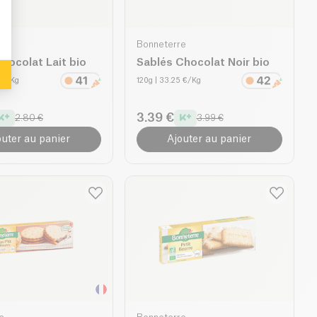
e
Bonneterre
hocolat Lait bio
Sablés Chocolat Noir bio
 €/Kg
120g
| 33.25 €/Kg
3.39 €
2.80 €
3.99 €
outer au panier
Ajouter au panier