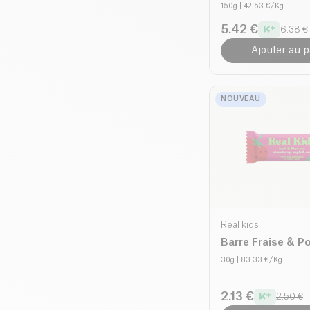
150g
| 42.53 €/Kg
5.42 €
6.38 €
Ajouter au p
NOUVEAU
Real kids
Barre Fraise & 
30g
| 83.33 €/Kg
2.13 €
2.50 €