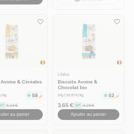
Lilalou
 Avoine & Céréales
Biscuits Avoine &
Chocolat bio
 €/Kg
117g
| 36.67 €/Kg
3.65 €
4.24 €
4.29 €
outer au panier
Ajouter au panier