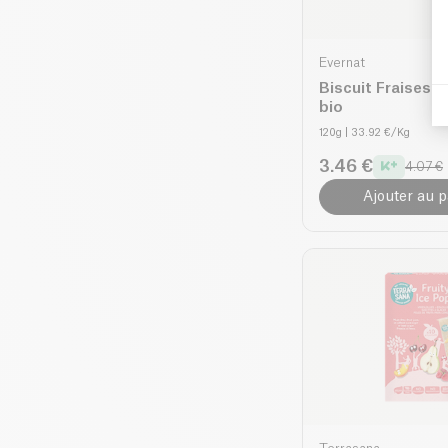
Evernat
Biscuit Fraises 
bio
120g
| 33.92 €/Kg
3.46 €
4.07 €
Ajouter au p