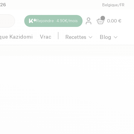
026
Belgique
/
FR
0.00
€
Rejoindre · 4.90€/mois
que Kazidomi
Vrac
Recettes
Blog