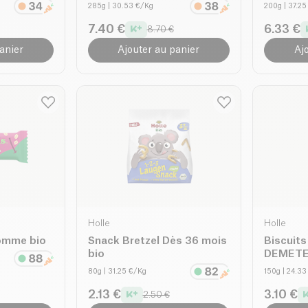
285g
| 30.53 €/Kg
200g
| 37.2
7.40 €
6.33 €
8.70 €
anier
Ajouter au panier
Aj
Holle
Holle
Pomme bio
Snack Bretzel Dès 36 mois
Biscuit
bio
DEMETER
80g
| 31.25 €/Kg
150g
| 24.3
2.13 €
3.10 €
2.50 €