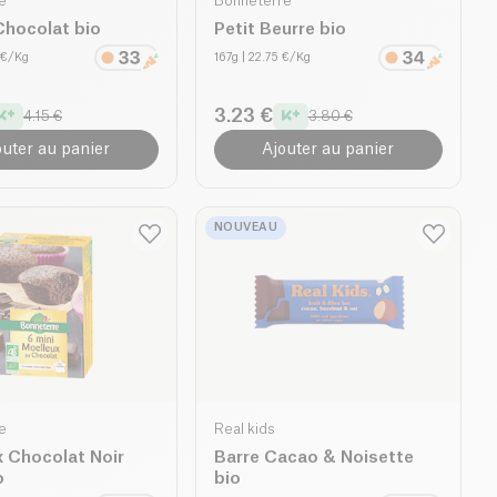
e
Bonneterre
Chocolat bio
Petit Beurre bio
 €/Kg
167g
| 22.75 €/Kg
3.23 €
4.15 €
3.80 €
outer au panier
Ajouter au panier
NOUVEAU
e
Real kids
 Chocolat Noir
Barre Cacao & Noisette
o
bio