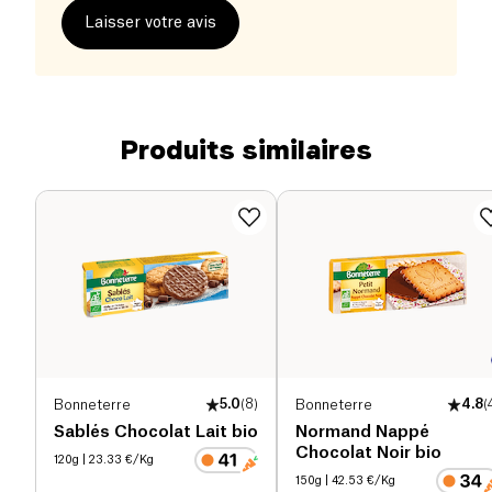
Laisser votre avis
Produits similaires
Bonneterre
5.0
(
8
)
Bonneterre
4.8
(
Sablés Chocolat Lait bio
Normand Nappé
Chocolat Noir bio
120g
| 23.33 €/Kg
150g
| 42.53 €/Kg