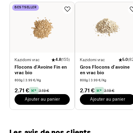
Protéines (g)
9 g
BESTSELLER
Sel (g)
9 g
Kazidomi vrac
4.8
(
155
)
Kazidomi vrac
5.0
(
8
Flocons d'Avoine Fin en
Gros Flocons d'avoine
vrac bio
en vrac bio
800g
| 3.99 €/Kg
800g
| 3.99 €/Kg
2.71 €
2.71 €
3.19 €
3.19 €
Ajouter au panier
Ajouter au panier
Les avis de nos clients