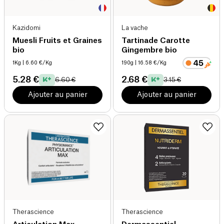
Kazidomi
La vache
Muesli Fruits et Graines
Tartinade Carotte
bio
Gingembre bio
1Kg
| 6.60 €/Kg
190g
| 16.58 €/Kg
5.28 €
2.68 €
6.60 €
3.15 €
Ajouter au panier
Ajouter au panier
Therascience
Therascience