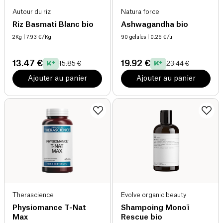
Autour du riz
Natura force
Riz Basmati Blanc bio
Ashwagandha bio
2Kg
| 7.93 €/Kg
90 gelules
| 0.26 €/u
13.47 €
19.92 €
15.85 €
23.44 €
Ajouter au panier
Ajouter au panier
Therascience
Evolve organic beauty
Physiomance T-Nat
Shampoing Monoï
Max
Rescue bio