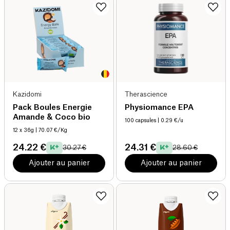
Kazidomi
Therascience
Pack Boules Energie
Physiomance EPA
Amande & Coco bio
100 capsules
| 0.29 €/u
12 x 36g
| 70.07 €/Kg
24.22 €
24.31 €
30.27 €
28.60 €
Ajouter au panier
Ajouter au panier