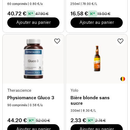
60 comprimés
| 0.80 €/u
250ml
| 78.00 €/L
40.72 €
16.58 €
47.90 €
19.50 €
Ajouter au panier
Ajouter au panier
Therascience
Yolo
Physiomance Gluco 3
Bière blonde sans
sucre
90 comprimés
| 0.58 €/u
330ml
| 8.30 €/L
44.20 €
2.33 €
52.00 €
2.74 €
Ajouter au panier
Ajouter au panier