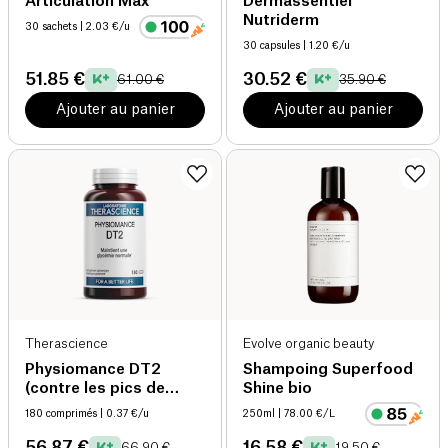
Articulation Max
Dermassentiel
Nutriderm
30 sachets
| 2.03 €/u
30 capsules
| 1.20 €/u
51.85 €
30.52 €
61.00 €
35.90 €
Ajouter au panier
Ajouter au panier
Therascience
Evolve organic beauty
Physiomance DT2
Shampoing Superfood
(contre les pics de
Shine bio
glycémie)
180 comprimés
| 0.37 €/u
250ml
| 78.00 €/L
56.87 €
16.58 €
66.90 €
19.50 €