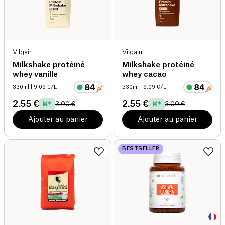
Vilgain
Vilgain
Milkshake protéiné
Milkshake protéiné
whey vanille
whey cacao
330ml
| 9.09 €/L
330ml
| 9.09 €/L
2.55 €
2.55 €
3.00 €
3.00 €
Ajouter au panier
Ajouter au panier
BESTSELLER