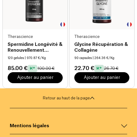
Therascience
Therascience
Spermidine Longévité &
Glycine Récupération &
Renouvellement
Collagène
Cellulaire
120 gelules
| 970.87 €/Kg
90 capsules
| 264.36 €/Kg
85.00 €
22.70 €
100.00 €
26.70 €
Ajouter au panier
Ajouter au panier
Retour au haut de la page
Mentions légales