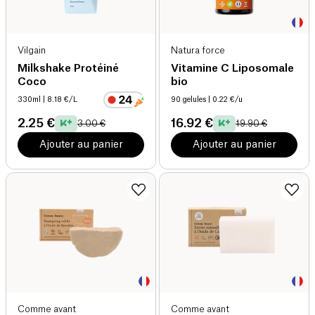
Vilgain
Natura force
Milkshake Protéiné
Vitamine C Liposomale
Coco
bio
330ml
| 8.18 €/L
90 gelules
| 0.22 €/u
2.25 €
16.92 €
3.00 €
19.90 €
Ajouter au panier
Ajouter au panier
Comme avant
Comme avant