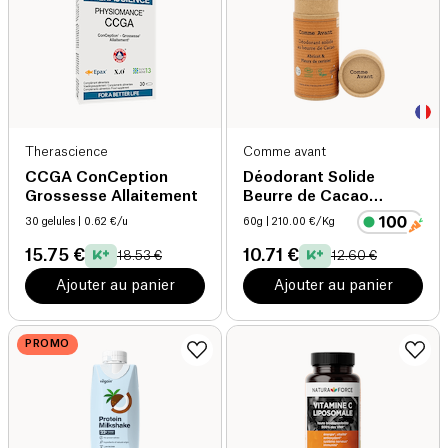
Therascience
Comme avant
CCGA ConCeption
Déodorant Solide
Grossesse Allaitement
Beurre de Cacao
Abricot Fleurs de
30 gelules
| 0.62 €/u
60g
| 210.00 €/Kg
cerisier bio
15.75 €
10.71 €
18.53 €
12.60 €
Ajouter au panier
Ajouter au panier
PROMO