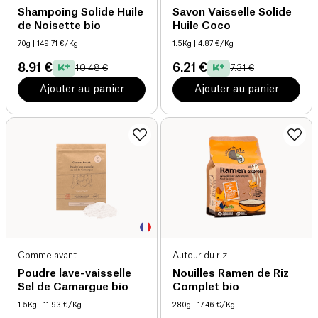
Shampoing Solide Huile
Savon Vaisselle Solide
de Noisette bio
Huile Coco
70g
| 149.71 €/Kg
1.5Kg
| 4.87 €/Kg
8.91 €
6.21 €
10.48 €
7.31 €
Ajouter au panier
Ajouter au panier
Comme avant
Autour du riz
Poudre lave-vaisselle
Nouilles Ramen de Riz
Sel de Camargue bio
Complet bio
1.5Kg
| 11.93 €/Kg
280g
| 17.46 €/Kg