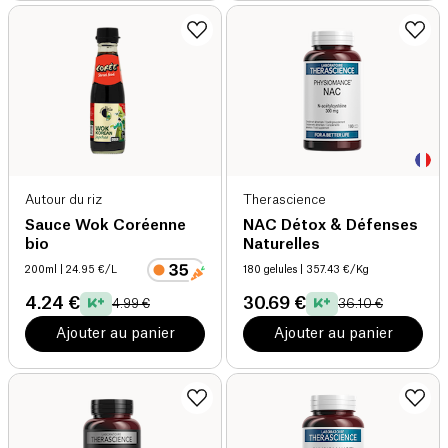
Autour du riz
Therascience
Sauce Wok Coréenne
NAC Détox & Défenses
bio
Naturelles
200ml
| 24.95 €/L
180 gelules
| 357.43 €/Kg
4.24 €
30.69 €
4.99 €
36.10 €
Ajouter au panier
Ajouter au panier