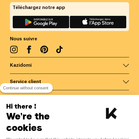
Téléchargez notre app
Nous suivre
Kazidomi
Service client
Continue without consent
Nous contacter
Hi there !
We're the
Belgique
/
FR
Paiements sécurisés via
cookies