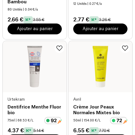
Bambou
12 Unités
| 0.27 €/u
80 Unités
| 0.04 €/u
2.66 €
2.77 €
3.55 €
3.26 €
Ajouter au panier
Ajouter au panier
Urtekram
Avril
Dentifrice Menthe Fluor
Crème Jour Peaux
bio
Normales Mixtes bio
75ml
| 68.53 €/L
50ml
| 154.00 €/L
4.37 €
6.55 €
5.14 €
7.70 €