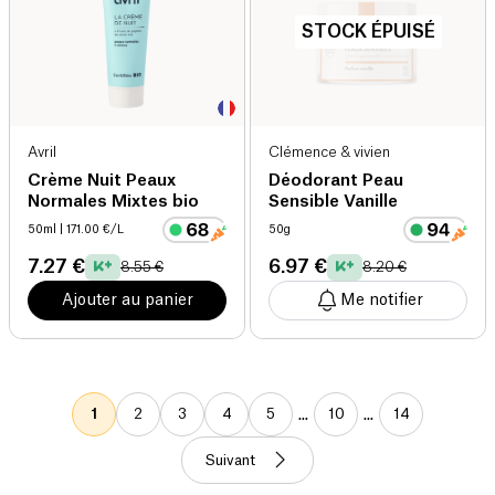
STOCK ÉPUISÉ
Avril
Clémence & vivien
Crème Nuit Peaux
Déodorant Peau
Normales Mixtes bio
Sensible Vanille
50ml
| 171.00 €/L
50g
7.27 €
6.97 €
8.55 €
8.20 €
Ajouter au panier
Me notifier
...
...
1
2
3
4
5
10
14
Suivant