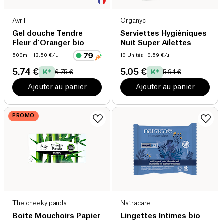
Avril
Organyc
Gel douche Tendre
Serviettes Hygièniques
Fleur d'Oranger bio
Nuit Super Ailettes
500ml
| 13.50 €/L
10 Unités
| 0.59 €/u
5.74 €
5.05 €
6.75 €
5.94 €
Ajouter au panier
Ajouter au panier
PROMO
The cheeky panda
Natracare
Boite Mouchoirs Papier
Lingettes Intimes bio