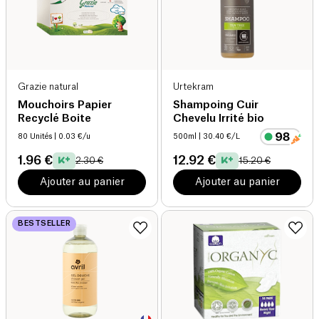
Grazie natural
Urtekram
Mouchoirs Papier
Shampoing Cuir
Recyclé Boite
Chevelu Irrité bio
80 Unités
| 0.03 €/u
500ml
| 30.40 €/L
1.96 €
12.92 €
2.30 €
15.20 €
Ajouter au panier
Ajouter au panier
BESTSELLER