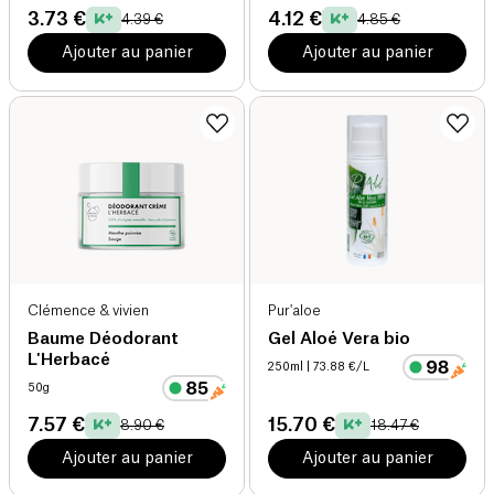
3.73 €
4.12 €
4.39 €
4.85 €
Ajouter au panier
Ajouter au panier
Clémence & vivien
Pur'aloe
Baume Déodorant
Gel Aloé Vera bio
L'Herbacé
250ml
| 73.88 €/L
50g
7.57 €
15.70 €
8.90 €
18.47 €
Ajouter au panier
Ajouter au panier