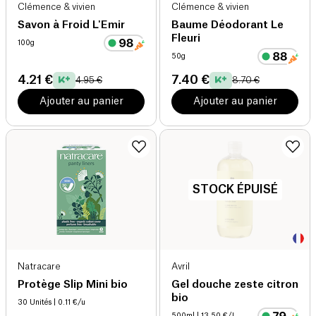
Clémence & vivien
Clémence & vivien
Savon à Froid L'Emir
Baume Déodorant Le
Fleuri
100g
50g
4.21 €
7.40 €
4.95 €
8.70 €
Ajouter au panier
Ajouter au panier
STOCK ÉPUISÉ
Natracare
Avril
Protège Slip Mini bio
Gel douche zeste citron
bio
30 Unités
| 0.11 €/u
500ml
| 13.50 €/L