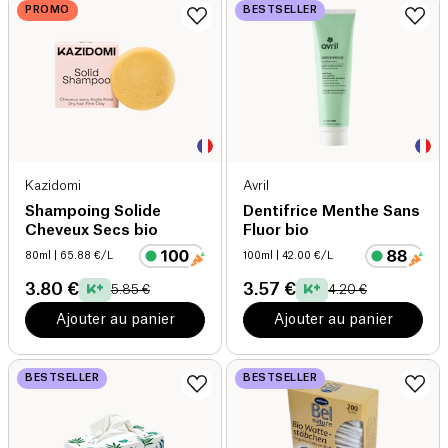
PROMO
BESTSELLER
Kazidomi
Avril
Shampoing Solide
Dentifrice Menthe Sans
Cheveux Secs bio
Fluor bio
80ml
| 65.88 €/L
100ml
| 42.00 €/L
3.80 €
3.57 €
5.85 €
4.20 €
Ajouter au panier
Ajouter au panier
BESTSELLER
BESTSELLER