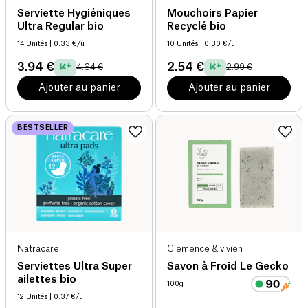
Serviette Hygiéniques
Mouchoirs Papier
Ultra Regular bio
Recyclé bio
14 Unités
| 0.33 €/u
10 Unités
| 0.30 €/u
3.94 €
2.54 €
4.64 €
2.99 €
Ajouter au panier
Ajouter au panier
BESTSELLER
Natracare
Clémence & vivien
Serviettes Ultra Super
Savon à Froid Le Gecko
ailettes bio
100g
12 Unités
| 0.37 €/u