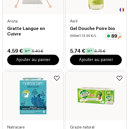
Arista
Avril
Gratte Langue en
Gel Douche Poire bio
Cuivre
500ml
| 13.50 €/L
4.59 €
5.74 €
5.40 €
6.75 €
Ajouter au panier
Ajouter au panier
Natracare
Grazie natural