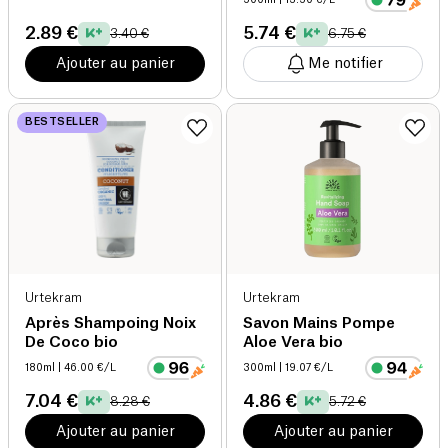
2.89 €
5.74 €
3.40 €
6.75 €
Ajouter au panier
Me notifier
BESTSELLER
Urtekram
Urtekram
Après Shampoing Noix
Savon Mains Pompe
De Coco bio
Aloe Vera bio
180ml
| 46.00 €/L
300ml
| 19.07 €/L
7.04 €
4.86 €
8.28 €
5.72 €
Ajouter au panier
Ajouter au panier