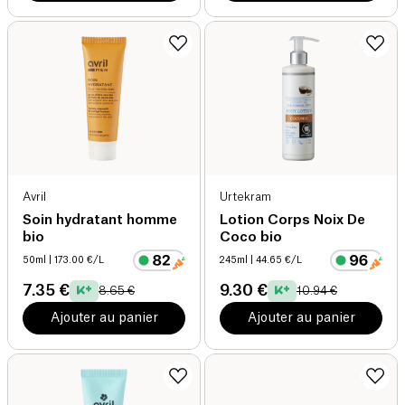
Avril
Urtekram
Soin hydratant homme
Lotion Corps Noix De
bio
Coco bio
50ml
| 173.00 €/L
245ml
| 44.65 €/L
7.35 €
9.30 €
8.65 €
10.94 €
Ajouter au panier
Ajouter au panier