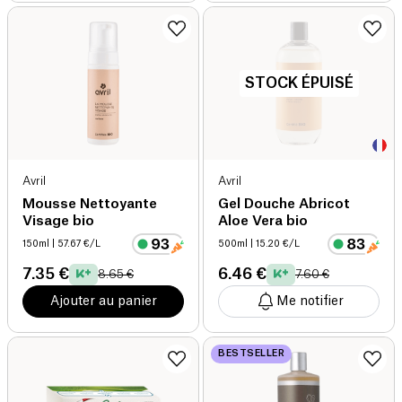
STOCK ÉPUISÉ
Avril
Avril
Mousse Nettoyante
Gel Douche Abricot
Visage bio
Aloe Vera bio
150ml
| 57.67 €/L
500ml
| 15.20 €/L
7.35 €
6.46 €
8.65 €
7.60 €
Ajouter au panier
Me notifier
BESTSELLER