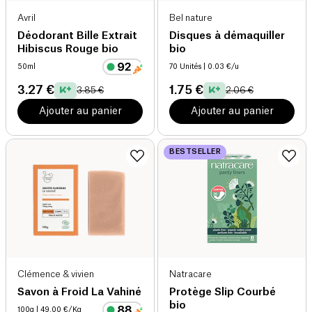
Avril
Bel nature
Déodorant Bille Extrait
Disques à démaquiller
Hibiscus Rouge bio
bio
50ml
70 Unités
| 0.03 €/u
3.27 €
1.75 €
3.85 €
2.06 €
Ajouter au panier
Ajouter au panier
BESTSELLER
Clémence & vivien
Natracare
Savon à Froid La Vahiné
Protège Slip Courbé
bio
100g
| 49.00 €/Kg