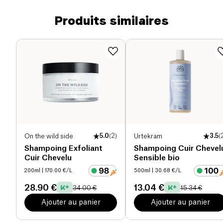
Produits similaires
On the wild side
5.0
(
2
)
Urtekram
3.5
(
Shampoing Exfoliant
Shampoing Cuir Chevel
Cuir Chevelu
Sensible bio
200ml
| 170.00 €/L
500ml
| 30.68 €/L
28.90 €
13.04 €
34.00 €
15.34 €
Ajouter au panier
Ajouter au panier