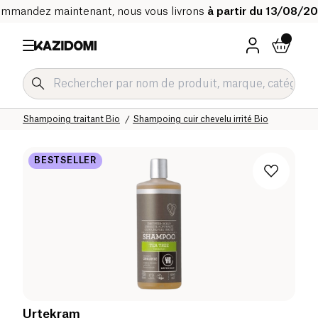
mmandez maintenant, nous vous livrons
à partir du 13/08/2
Accueil
Notre catalogue bio
Hygiène & Beauté
Cheveux
Shampoing traitant Bio
Shampoing cuir chevelu irrité Bio
BESTSELLER
Urtekram