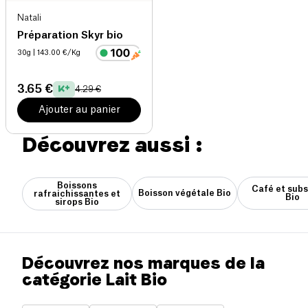
Natali
Préparation Skyr bio
30g
| 143.00 €/Kg
3.65 €
4.29 €
Ajouter au panier
Découvrez aussi :
Boissons
Café et subs
Boisson végétale Bio
rafraichissantes et
Bio
sirops Bio
Découvrez nos marques de la
catégorie Lait Bio