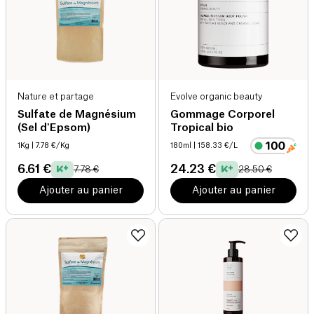
Nature et partage
Evolve organic beauty
Sulfate de Magnésium
Gommage Corporel
(Sel d'Epsom)
Tropical bio
1Kg
| 7.78 €/Kg
180ml
| 158.33 €/L
6.61 €
24.23 €
7.78 €
28.50 €
Ajouter au panier
Ajouter au panier