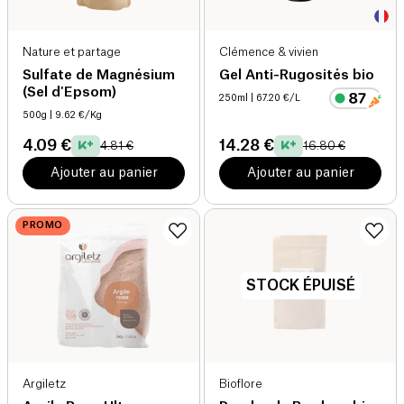
Nature et partage
Clémence & vivien
Sulfate de Magnésium
Gel Anti-Rugosités bio
(Sel d'Epsom)
250ml
| 67.20 €/L
500g
| 9.62 €/Kg
4.09 €
14.28 €
4.81 €
16.80 €
Ajouter au panier
Ajouter au panier
PROMO
STOCK ÉPUISÉ
Argiletz
Bioflore