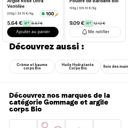
Argile Rose Ultra
Poudre de Bardane bio
Ventilée
100g
| 109.10 €/Kg
200g
| 34.70 €/Kg
5.64 €
9.09 €
8.67 €
12.12 €
Ajouter au panier
Me notifier
Découvrez aussi :
Crème et baume
Huile Hydratante
Soin des main
corps Bio
Corps Bio
Découvrez nos marques de la
catégorie Gommage et argile
corps Bio