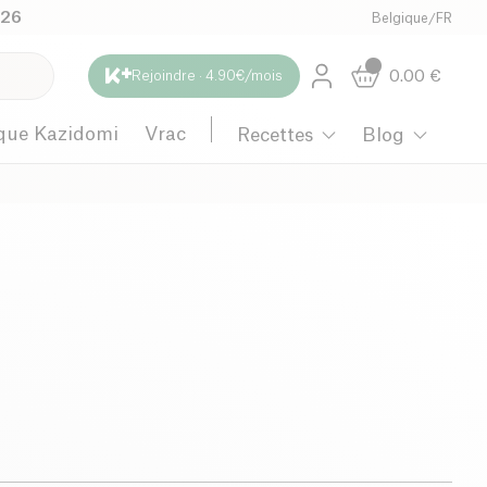
026
Belgique
/
FR
0.00
€
Rejoindre · 4.90€/mois
que Kazidomi
Vrac
Recettes
Blog