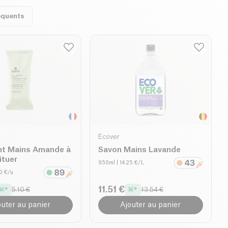
équents
Ecover
ant Mains Amande à
Savon Mains Lavande
ituer
950ml
| 14.25 €/L
70 €/u
11.51 €
5.10 €
13.54 €
outer au panier
Ajouter au panier