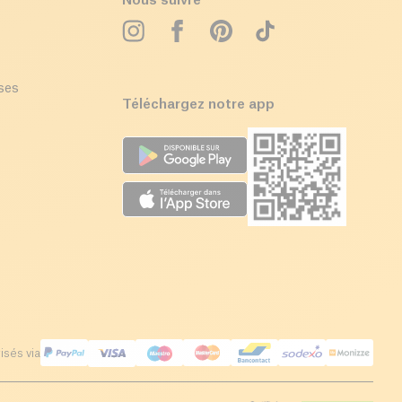
Nous suivre
ises
Téléchargez notre app
isés via