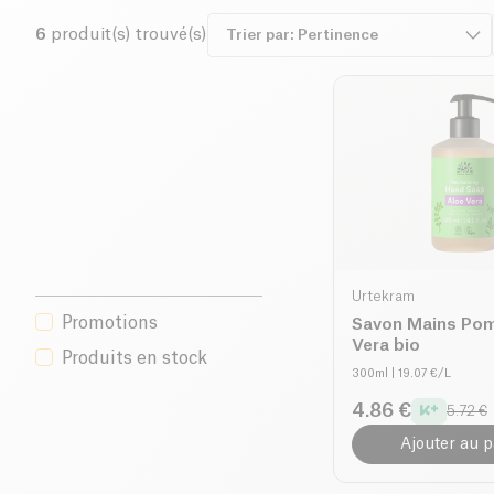
6
produit(s) trouvé(s)
Urtekram
Promotions
Savon Mains Po
Vera bio
Produits en stock
300ml
| 19.07 €/L
4.86 €
5.72 €
Ajouter au p