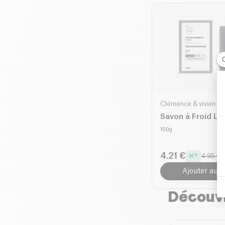
Clémence & vivien
Savon à Froid L'
100g
4.21 €
4.95 €
Ajouter au p
Découvr