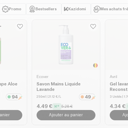
Promo
Bestsellers
Kazidomi
Mes achats fr
Ecover
Avril
mpe Aloe
Savon Mains Liquide
Gel lav
Lavande
Reconst
250ml
| 21.12 €/L
3 Unités
| 1.
4.49 €
4.34 €
5.28 €
anier
Ajouter au panier
Aj