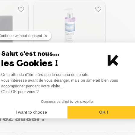
Continue without consent
Salut c'est nous...
les Cookies !
La corvette
Emir
Savon Marseille liquide
Consent Management Platform
On a attendu d'être sûrs que le contenu de ce site
Lavande
Axeptio consent
vous intéresse avant de vous déranger, mais on aimerait bien vous
250ml
| 35.20 €/L
accompagner pendant votre visite...
C'est OK pour vous ?
7.48 €
8.80 €
Consents certified by
anier
Ajouter au panier
I want to choose
OK !
ez aussi :