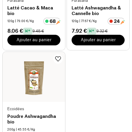
Purasana
Purasana
Latté Cacao & Maca
Latté Ashwagandha &
bio
Cannelle bio
120g
| 79.00 €/Kg
120g
| 77.67 €/Kg
8.06 €
7.92 €
9.48 €
9.32 €
Ajouter au panier
Ajouter au panier
Ecoidées
Poudre Ashwagandha
bio
200g
| 45.55 €/Kg