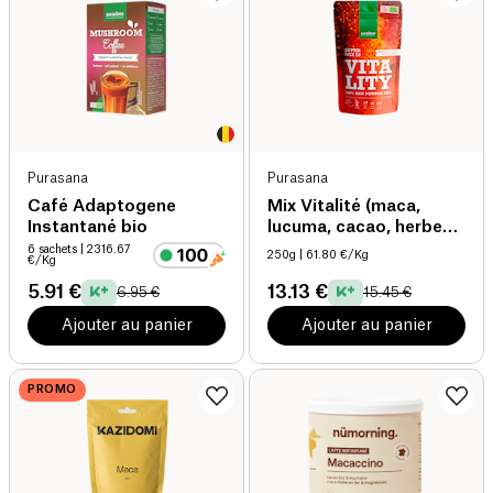
Purasana
Purasana
Café Adaptogene
Mix Vitalité (maca,
Instantané bio
lucuma, cacao, herbe
blé, spiruline, guarana,
6 sachets
| 2316.67
250g
| 61.80 €/Kg
€/Kg
açaï) bio
5.91 €
13.13 €
6.95 €
15.45 €
Ajouter au panier
Ajouter au panier
PROMO