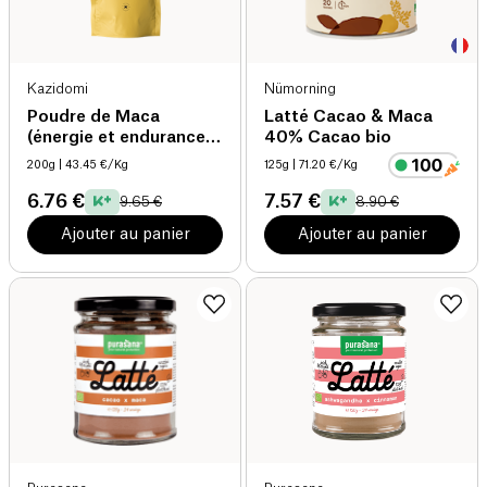
Kazidomi
Nümorning
Poudre de Maca
Latté Cacao & Maca
(énergie et endurance)
40% Cacao bio
bio
200g
| 43.45 €/Kg
125g
| 71.20 €/Kg
6.76 €
7.57 €
9.65 €
8.90 €
Ajouter au panier
Ajouter au panier