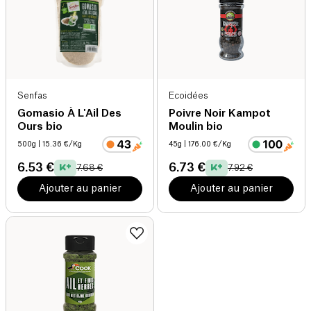
Senfas
Ecoidées
Gomasio À L'Ail Des
Poivre Noir Kampot
Ours bio
Moulin bio
500g
| 15.36 €/Kg
45g
| 176.00 €/Kg
6.53 €
6.73 €
7.68 €
7.92 €
Ajouter au panier
Ajouter au panier