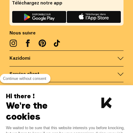
Téléchargez notre app
Nous suivre
Kazidomi
Service client
Continue without consent
Nous contacter
Hi there !
We're the
Belgique
/
FR
Paiements sécurisés via
cookies
We waited to be sure that this website interests you before knocking,