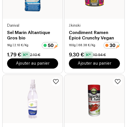
Danival
J.kinski
Sel Marin Altantique
Condiment Ramen
Gros bio
Épicé Crunchy Vegan
1Kg
| 2.10 €/Kg
160g
| 68.38 €/Kg
1.79 €
9.30 €
2.10 €
10.94 €
Ajouter au panier
Ajouter au panier