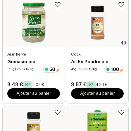
Jean hervé
Cook
Gomasio bio
Ail En Poudre bio
150g
| 26.87 €/Kg
45g
| 93.33 €/Kg
3.43 €
3.57 €
4.03 €
4.20 €
Ajouter au panier
Ajouter au panier