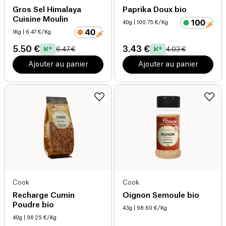
Gros Sel Himalaya
Paprika Doux bio
Cuisine Moulin
40g
| 100.75 €/Kg
1Kg
| 6.47 €/Kg
5.50 €
3.43 €
6.47 €
4.03 €
Ajouter au panier
Ajouter au panier
Cook
Cook
Recharge Cumin
Oignon Semoule bio
Poudre bio
43g
| 98.60 €/Kg
40g
| 96.25 €/Kg