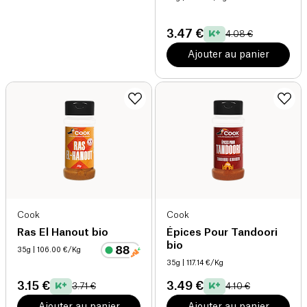
3.47 €
4.08 €
Ajouter au panier
Cook
Cook
Ras El Hanout bio
Épices Pour Tandoori
bio
35g
| 106.00 €/Kg
35g
| 117.14 €/Kg
3.15 €
3.49 €
3.71 €
4.10 €
Ajouter au panier
Ajouter au panier