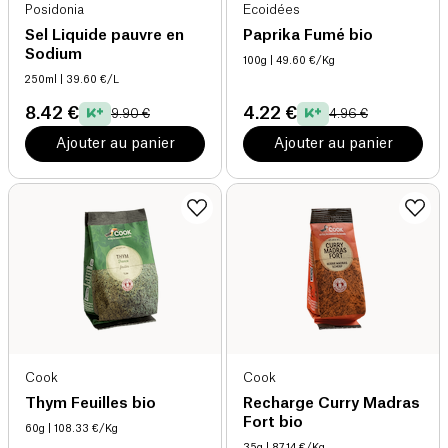
Posidonia
Ecoidées
Sel Liquide pauvre en
Paprika Fumé bio
Sodium
100g
| 49.60 €/Kg
250ml
| 39.60 €/L
8.42 €
4.22 €
9.90 €
4.96 €
Ajouter au panier
Ajouter au panier
Cook
Cook
Thym Feuilles bio
Recharge Curry Madras
Fort bio
60g
| 108.33 €/Kg
35g
| 87.14 €/Kg