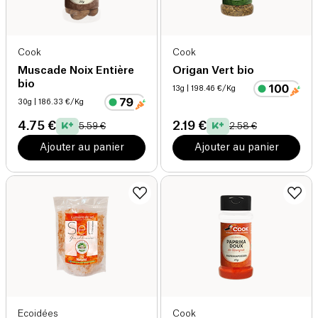
Cook
Cook
Muscade Noix Entière
Origan Vert bio
bio
13g
| 198.46 €/Kg
30g
| 186.33 €/Kg
4.75 €
2.19 €
5.59 €
2.58 €
Ajouter au panier
Ajouter au panier
Ecoidées
Cook