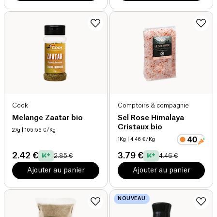
Cook
Comptoirs & compagnie
Melange Zaatar bio
Sel Rose Himalaya
Cristaux bio
27g
| 105.56 €/Kg
1Kg
| 4.46 €/Kg
2.42 €
3.79 €
2.85 €
4.46 €
Ajouter au panier
Ajouter au panier
NOUVEAU