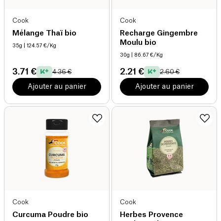
Cook
Cook
Mélange Thaï bio
Recharge Gingembre
Moulu bio
35g
| 124.57 €/Kg
30g
| 86.67 €/Kg
3.71 €
2.21 €
4.36 €
2.60 €
Ajouter au panier
Ajouter au panier
Cook
Cook
Curcuma Poudre bio
Herbes Provence