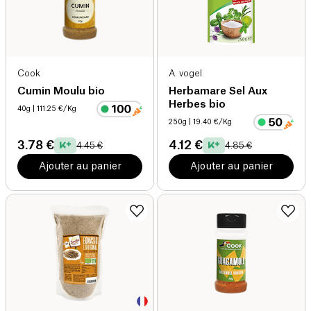
Cook
A. vogel
Cumin Moulu bio
Herbamare Sel Aux
Herbes bio
40g
| 111.25 €/Kg
250g
| 19.40 €/Kg
3.78 €
4.12 €
4.45 €
4.85 €
Ajouter au panier
Ajouter au panier