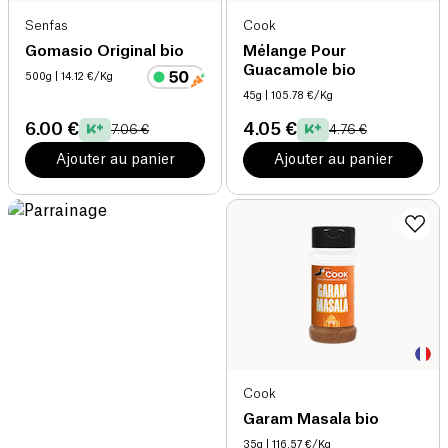
Senfas
Cook
Gomasio Original bio
Mélange Pour
Guacamole bio
500g
| 14.12 €/Kg
45g
| 105.78 €/Kg
6.00 €
4.05 €
7.06 €
4.76 €
Ajouter au panier
Ajouter au panier
Cook
Garam Masala bio
35g
| 116.57 €/Kg