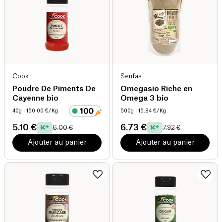
Cook
Senfas
Poudre De Piments De
Omegasio Riche en
Cayenne bio
Omega 3 bio
40g
| 150.00 €/Kg
500g
| 15.84 €/Kg
5.10 €
6.73 €
6.00 €
7.92 €
Ajouter au panier
Ajouter au panier