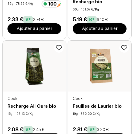
Recharge bio
35g
| 78.29 €/Kg
60g
| 101.67 €/Kg
2.33 €
5.19 €
2.74 €
6.10 €
Ajouter au panier
Ajouter au panier
Cook
Cook
Recharge Ail Ours bio
Feuilles de Laurier bio
16g
| 153.13 €/Kg
10g
| 330.00 €/Kg
2.08 €
2.81 €
2.45 €
3.30 €