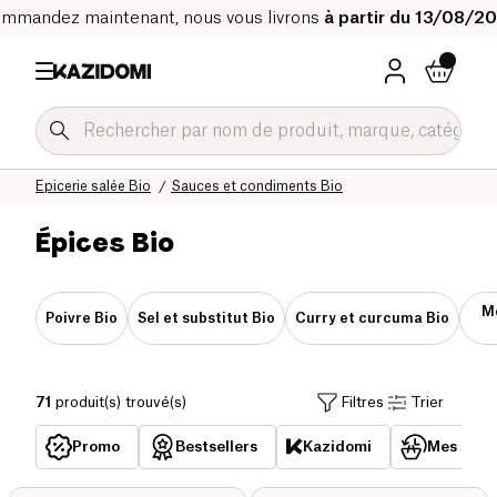
mmandez maintenant, nous vous livrons
à partir du 13/08/2
Accueil
Notre catalogue bio
Epicerie salée Bio
Sauces et condiments Bio
Épices Bio
M
Poivre Bio
Sel et substitut Bio
Curry et curcuma Bio
71
produit(s) trouvé(s)
Filtres
Trier
Promo
Bestsellers
Kazidomi
Mes acha