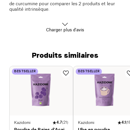
de curcumine pour comparer les 2 produits et leur
qualité intrinsèque.
Charger plus d'avis
Produits similaires
BESTSELLER
BESTSELLER
Kazidomi
4.7
(
21
)
Kazidomi
4.1
(
1
Poudre de Baies d'Açai
Ube en poudre