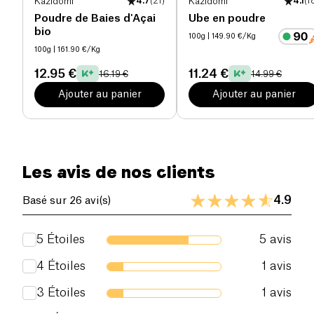
Kazidomi
4.7
(
21
)
Kazidomi
4.1
(
1
Poudre de Baies d'Açai
Ube en poudre
bio
100g
| 149.90 €/Kg
100g
| 161.90 €/Kg
12.95 €
11.24 €
16.19 €
14.99 €
Ajouter au panier
Ajouter au panier
Les avis de nos clients
4.9
Basé sur 26 avi(s)
5
Étoiles
5
avis
4
Étoiles
1
avis
3
Étoiles
1
avis