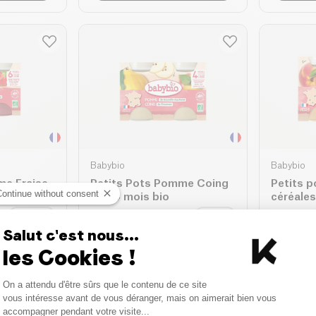
Babybio
Babybio
me Fraise
Petits Pots Pomme Coing
Petits 
Continue without consent
dès 4 mois bio
céréales
2 x 130g
| 12.08 €/Kg
2 x 130g
| 1
Salut c'est nous...
2.67 €
2.67 €
3.14 €
les Cookies !
anier
Ajouter au panier
Aj
Consent Management Platform
On a attendu d'être sûrs que le contenu de ce site
Axeptio consent
vous intéresse avant de vous déranger, mais on aimerait bien vous
accompagner pendant votre visite...