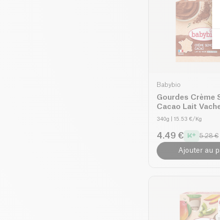
Babybio
Gourdes Crème 
Cacao Lait Vache Dès 8
mois bio
340g
| 15.53 €/Kg
4.49 €
5.28 €
Ajouter au p