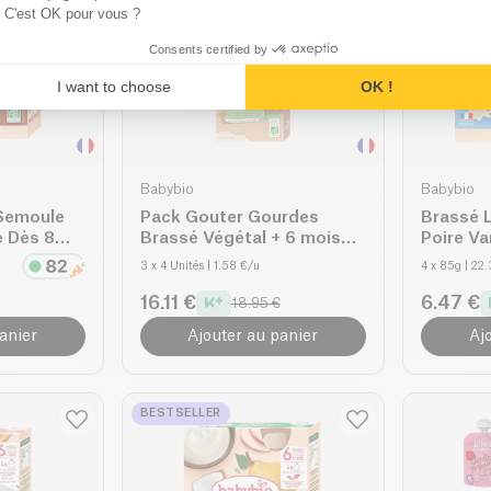
C'est OK pour vous ?
Consents certified by
I want to choose
OK !
Babybio
Babybio
Semoule
Pack Gouter Gourdes
Brassé L
Brassé Végétal + 6 mois
Poire Va
bio
3 x 4 Unités
| 1.58 €/u
4 x 85g
| 22
16.11 €
6.47 €
18.95 €
anier
Ajouter au panier
Aj
BESTSELLER