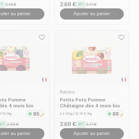
2.69 €
3.19 €
3.17 €
outer au panier
Ajouter au panier
Babybio
Pots Pomme
Petits Pots Pomme
 dès 4 mois bio
Châtaigne dès 4 mois bio
.27 €/Kg
2 x 130g
| 12.19 €/Kg
2.69 €
2.93 €
3.17 €
outer au panier
Ajouter au panier