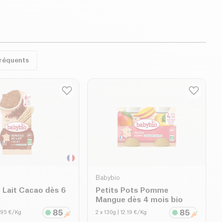
fréquents
Babybio
 Lait Cacao dès 6
Petits Pots Pomme
o
Mangue dès 4 mois bio
5.95 €/Kg
2 x 130g
| 12.19 €/Kg