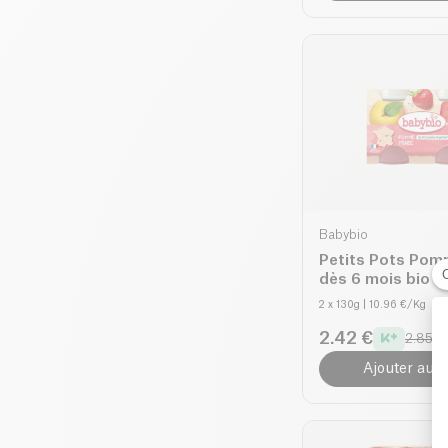
Babybio
Petits Pots Pom
dès 6 mois bio
2 x 130g
| 10.96 €/Kg
2.42 €
2.85 €
Ajouter au p