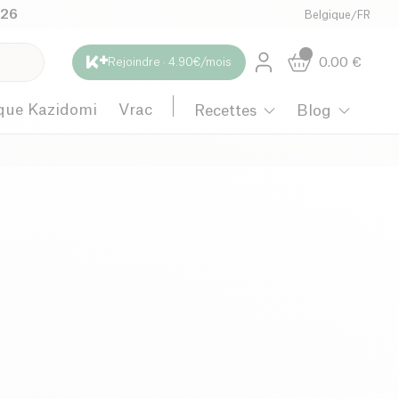
026
Belgique
/
FR
0.00
€
Rejoindre · 4.90€/mois
que Kazidomi
Vrac
Recettes
Blog