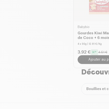
Babybio
Gourdes Kiwi Ma
de Coco + 6 mois
4 x 90g
| 12.81 €/Kg
3.92 €
4.61 €
Ajouter au p
Découvr
Bouillies et 