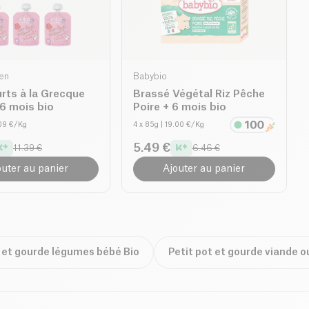
hen
Babybio
rts à la Grecque
Brassé Végétal Riz Pêche
 6 mois bio
Poire + 6 mois bio
.09 €/Kg
4 x 85g
| 19.00 €/Kg
5.49 €
11.39 €
6.46 €
outer au panier
Ajouter au panier
t et gourde légumes bébé Bio
Petit pot et gourde viande o