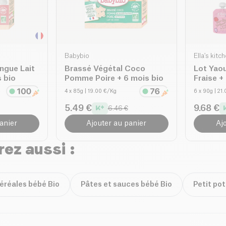
Babybio
Ella's kitc
ngue Lait
Brassé Végétal Coco
Lot Yaou
 bio
Pomme Poire + 6 mois bio
Fraise +
4 x 85g
| 19.00 €/Kg
6 x 90g
| 21
5.49 €
9.68 €
6.46 €
anier
Ajouter au panier
Aj
ez aussi :
céréales bébé Bio
Pâtes et sauces bébé Bio
Petit po