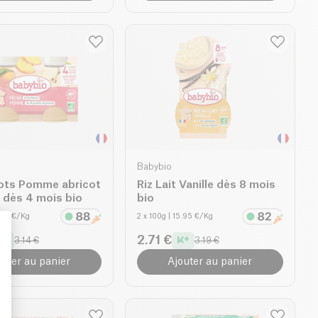
Babybio
pots Pomme abricot
Riz Lait Vanille dès 8 mois
 dès 4 mois bio
bio
2.08 €/Kg
2 x 100g
| 15.95 €/Kg
2.71 €
3.14 €
3.19 €
outer au panier
Ajouter au panier
: Personalize Your Options