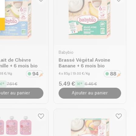
Babybio
ait de Chèvre
Brassé Végétal Avoine
nille + 6 mois bio
Banane + 6 mois bio
.38 €/Kg
4 x 85g
| 19.00 €/Kg
5.49 €
7.61 €
6.46 €
outer au panier
Ajouter au panier