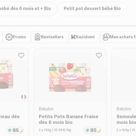
 bébé dès 6 mois et + Bio
Petit pot dessert bébé Bio
Promo
Bestsellers
Kazidomi
Mes achats 
Babybio
Babybio
neau dès
Petits Pots Banane Fraise
Semoule
dés 6 mois bio
mois bi
2 x 130g
| 16.54 €/Kg
2 x 100g
| 1