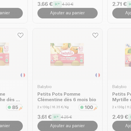
3.66 €
2.71 €
4.30 €
anier
Ajouter au panier
Aj
Babybio
Babybio
mme
Petits Pots Pomme
Petits 
che dès 4
Clémentine dès 6 mois bio
Myrtille
2 x 130g
| 16.35 €/Kg
2 x 130g
| 11
3.61 €
2.49 €
4.25 €
anier
Ajouter au panier
Aj