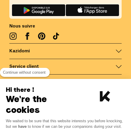
Nous suivre
Kazidomi
Service client
Continue without consent
Nous contacter
Hi there !
We're the
Belgique
/
FR
Paiements sécurisés via
cookies
We waited to be sure that this website interests you before knocking,
but we
have
to know if we can be your companions during your visit.
© Kazidomi
2026