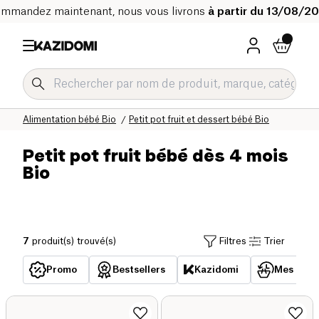
mmandez maintenant, nous vous livrons
à partir du 13/08/2
Accueil
Notre catalogue bio
Bébé & Enfant Bio
Alimentation bébé Bio
Petit pot fruit et dessert bébé Bio
Petit pot fruit bébé dès 4 mois
Bio
7
produit(s) trouvé(s)
Filtres
Trier
Promo
Bestsellers
Kazidomi
Mes acha