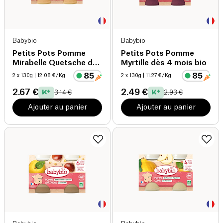
Babybio
Babybio
Petits Pots Pomme
Petits Pots Pomme
Mirabelle Quetsche dès
Myrtille dès 4 mois bio
4 mois bio
2 x 130g
| 12.08 €/Kg
2 x 130g
| 11.27 €/Kg
2.67 €
2.49 €
3.14 €
2.93 €
Ajouter au panier
Ajouter au panier