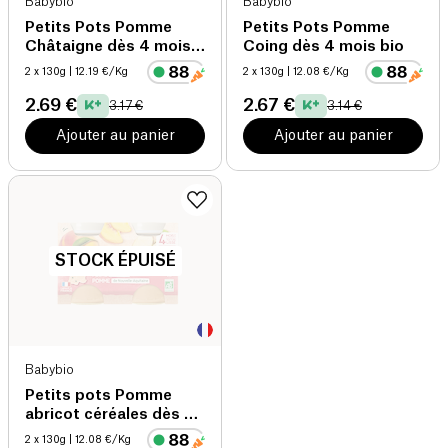
Babybio
Babybio
Petits Pots Pomme
Petits Pots Pomme
Châtaigne dès 4 mois
Coing dès 4 mois bio
bio
2 x 130g
| 12.19 €/Kg
2 x 130g
| 12.08 €/Kg
2.69 €
2.67 €
3.17 €
3.14 €
Ajouter au panier
Ajouter au panier
STOCK ÉPUISÉ
Babybio
Petits pots Pomme
abricot céréales dès 4
mois bio
2 x 130g
| 12.08 €/Kg