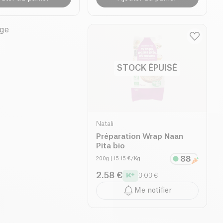
STOCK ÉPUISÉ
Natali
Préparation Wrap Naan
Pita bio
200g
| 15.15 €/Kg
2.58 €
3.03 €
Me notifier