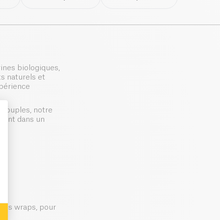
ines biologiques,
s naturels et
xpérience
 souples, notre
ement dans un
: Personalize Your Options
 des wraps, pour