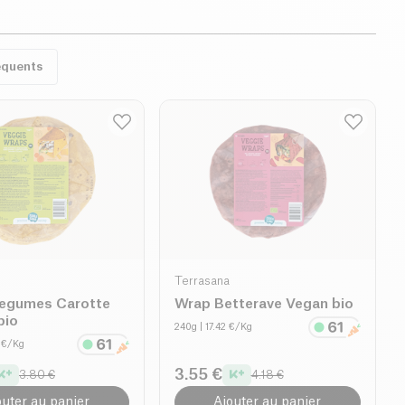
équents
Terrasana
egumes Carotte
Wrap Betterave Vegan bio
bio
240g
| 17.42 €/Kg
3 €/Kg
3.55 €
3.80 €
4.18 €
outer au panier
Ajouter au panier