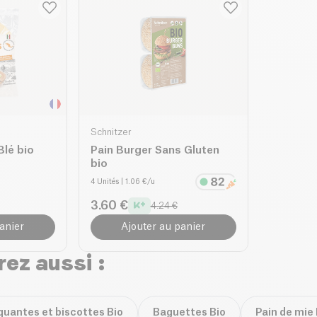
Schnitzer
Blé bio
Pain Burger Sans Gluten
bio
4 Unités
| 1.06 €/u
3.60 €
4.24 €
anier
Ajouter au panier
ez aussi :
quantes et biscottes Bio
Baguettes Bio
Pain de mie 