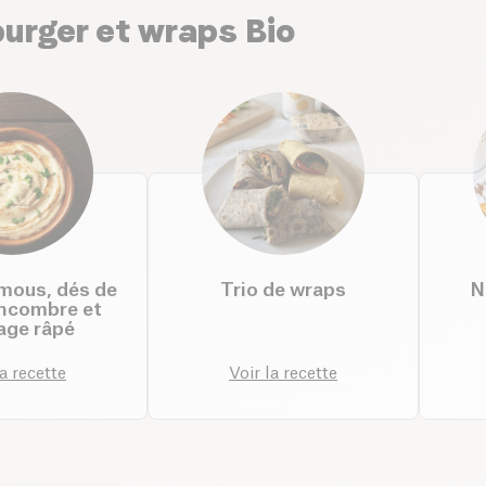
burger et wraps Bio
mous, dés de
Trio de wraps
N
oncombre et
age râpé
la recette
Voir la recette