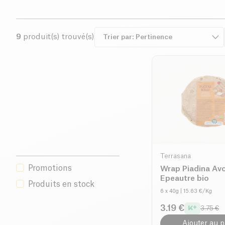
9
produit(s) trouvé(s)
Terrasana
Promotions
Wrap Piadina Av
Epeautre bio
Produits en stock
6 x 40g
| 15.63 €/Kg
3.19 €
3.75 €
Ajouter au p