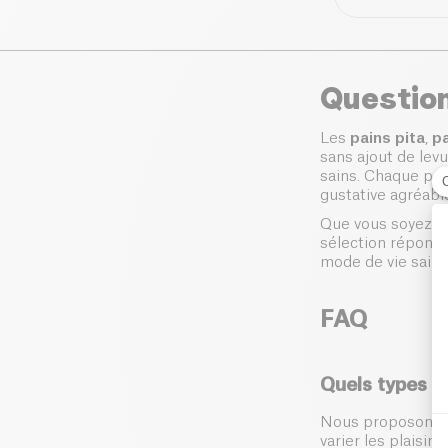
Questio
Les
pains pita
,
pa
sans ajout de levu
sains. Chaque pai
gustative agréabl
Que vous soyez am
sélection répond 
mode de vie sain e
FAQ
Quels types d
Nous proposons un
varier les plaisirs.