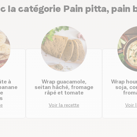
c la catégorie Pain pitta, pain 
te à
Wrap guacamole,
Wrap hou
 banane
seitan hâché, fromage
soja, c
de
râpé et tomate
from
s
te
Voir la recette
Voir 