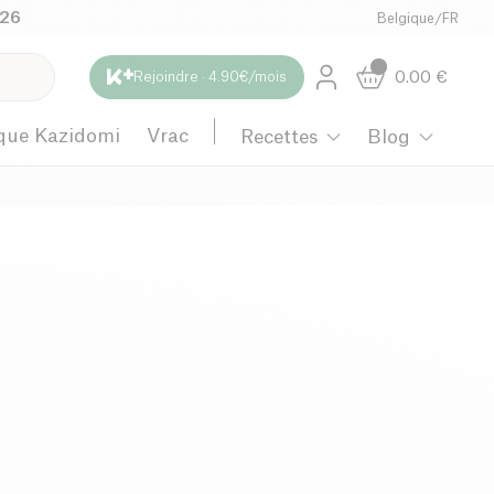
026
Belgique
/
FR
0.00
€
Rejoindre · 4.90€/mois
que Kazidomi
Vrac
Recettes
Blog