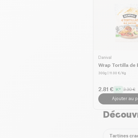
Danival
Wrap Tortilla de 
300g
| 11.00 €/Kg
2.81 €
3.30 €
Ajouter au p
Découvr
Tartines cra