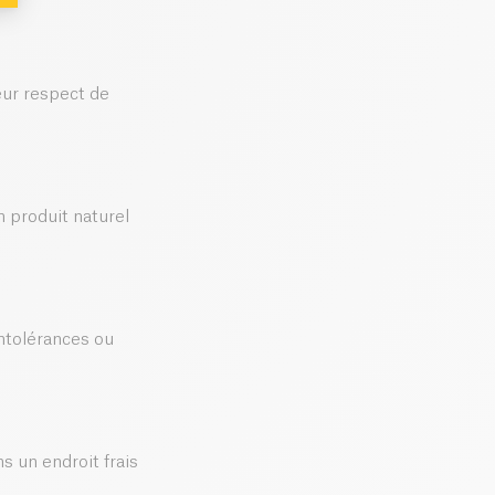
leur respect de
n produit naturel
ntolérances ou
s un endroit frais