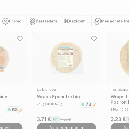
Promo
Bestsellers
Kazidomi
Mes achats fr
La bio idea
Terrasana
oine
Wraps Epeautre bio
Wraps L
Potiron 
260g
| 16.81 €/Kg
240g
| 15.8
3.71 €
3.23 €
4.37 €
anier
Ajouter au panier
Aj