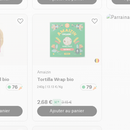
Amaizin
l bio
Tortilla Wrap bio
240g
| 13.13 €/Kg
2.68 €
3.15 €
anier
Ajouter au panier