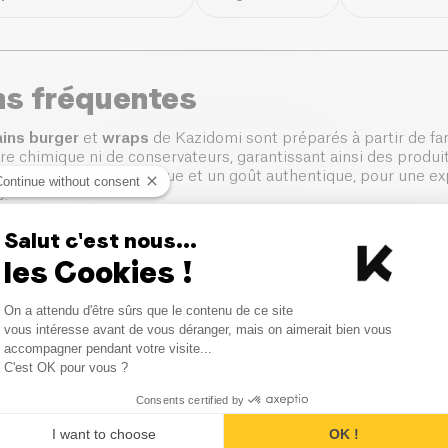
ns fréquentes
ins burger
et
wraps
de Kazidomi sont préparés à partir de far
re chimique ni de conservateurs, garantissant ainsi des produit
n offre une texture unique et un goût authentique, pour une e
Continue without consent
e.
ateur de pain pita moelleux, de pain burger doré ou de wraps
Salut c'est nous...
à vos besoins. Nos produits sont conçus pour s'intégrer facil
les Cookies !
t équilibré.
Consent Management Platform
On a attendu d'être sûrs que le contenu de ce site
Axeptio consent
vous intéresse avant de vous déranger, mais on aimerait bien vous
accompagner pendant votre visite...
C'est OK pour vous ?
e pains proposez-vous ?
Consents certified by
e gamme variée incluant des pains pita, des pains burger et
I want to choose
OK !