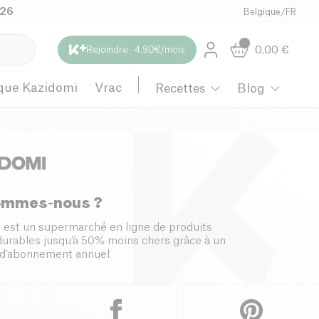
026
Belgique
/
FR
0.00
€
Rejoindre · 4.90€/mois
que Kazidomi
Vrac
Recettes
Blog
ommes-nous ?
 est un supermarché en ligne de produits
 durables jusqu’à 50% moins chers grâce à un
d’abonnement annuel.