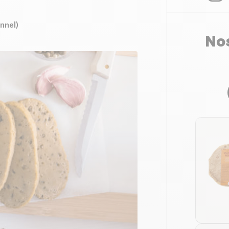
nnel)
Nos