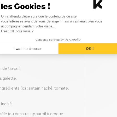
les Cookies !
Consent Management Platform
On a attendu d'être sûrs que le contenu de ce site
Axeptio consent
vous intéresse avant de vous déranger, mais on aimerait bien vous
accompagner pendant votre visite...
C'est OK pour vous ?
Consents certified by
I want to choose
OK !
de travail).
a galette.
grédients (ici : setain haché, tomate,
incisé.
poêle (ou dans un appareil à croque-