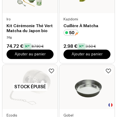
Iro
Kazidomi
Kit Cérémonie Thé Vert
Cuillère À Matcha
Matcha du Japon bio
30g
74.72 €
2.98 €
87.90 €
3.50 €
Ajouter au panier
Ajouter au panier
STOCK ÉPUISÉ
Ecodis
Gobel