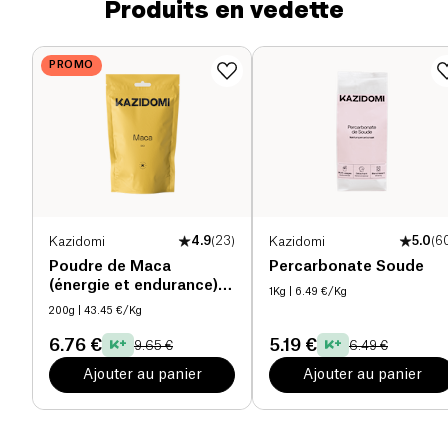
Produits en vedette
PROMO
Kazidomi
4.9
(
23
)
Kazidomi
5.0
(
6
Poudre de Maca
Percarbonate Soude
(énergie et endurance)
1Kg
| 6.49 €/Kg
bio
200g
| 43.45 €/Kg
6.76 €
5.19 €
9.65 €
6.49 €
Ajouter au panier
Ajouter au panier