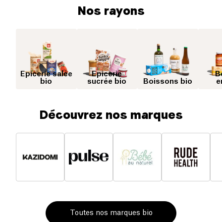
Nos rayons
Epicerie salée
Epicerie
B
bio
sucrée bio
Boissons bio
e
Découvrez nos marques
Toutes nos marques bio