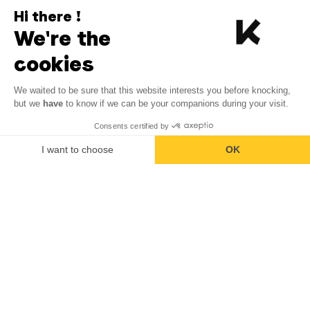
Hi there !
We're the
cookies
We waited to be sure that this website interests you before knocking,
but we
have
to know if we can be your companions during your visit.
Consents certified by
I want to choose
OK
Axeptio consent
Consent Management Platform: Personalize Your Options
Our platform empowers you to tailor and manage your privacy se
Retour au haut de la page