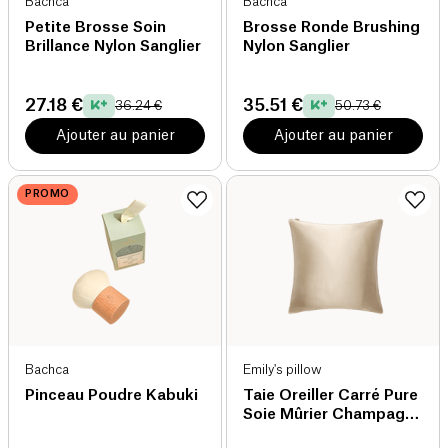
Bachca
Bachca
Petite Brosse Soin
Brosse Ronde Brushing
Brillance Nylon Sanglier
Nylon Sanglier
27.18 €
35.51 €
36.24 €
50.73 €
Ajouter au panier
Ajouter au panier
PROMO
Bachca
Emily's pillow
Pinceau Poudre Kabuki
Taie Oreiller Carré Pure
Soie Mûrier Champagne
65 x 65 bio