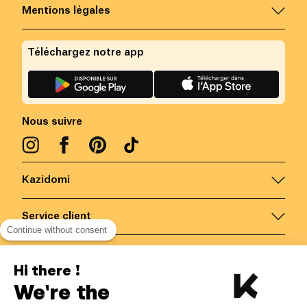
Mentions légales
Téléchargez notre app
Nous suivre
Kazidomi
Service client
Continue without consent
Nous contacter
Hi there !
We're the
Belgique
/
FR
Paiements sécurisés via