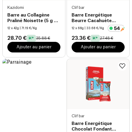
Kazidomi
Clif bar
Barre au Collagène
Barre Energétique
Praliné Noisette (5 g de
Beurre Cacahuète
collagène / barre)
Croquant
12 x 42g
| 71.19 €/Kg
12 x 68g
| 33.68 €/Kg
28.70 €
23.36 €
35.88 €
27.48 €
Ajouter au panier
Ajouter au panier
Clif bar
Barre Energétique
Chocolat Fondant