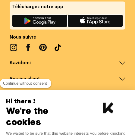
Téléchargez notre app
Nous suivre
Kazidomi
Service client
Continue without consent
Nous contacter
Hi there !
We're the
Belgique
/
FR
Paiements sécurisés via
cookies
We waited to be sure that this website interests you before knocking,