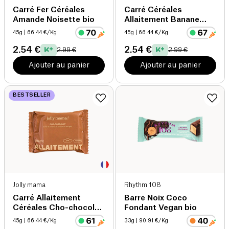
Carré Fer Céréales
Carré Céréales
Amande Noisette bio
Allaitement Banane
Chocolat bio
45g
| 66.44 €/Kg
45g
| 66.44 €/Kg
2.54 €
2.54 €
2.99 €
2.99 €
Ajouter au panier
Ajouter au panier
BESTSELLER
Jolly mama
Rhythm 108
Carré Allaitement
Barre Noix Coco
Céréales Cho-chocolat
Fondant Vegan bio
bio
45g
| 66.44 €/Kg
33g
| 90.91 €/Kg