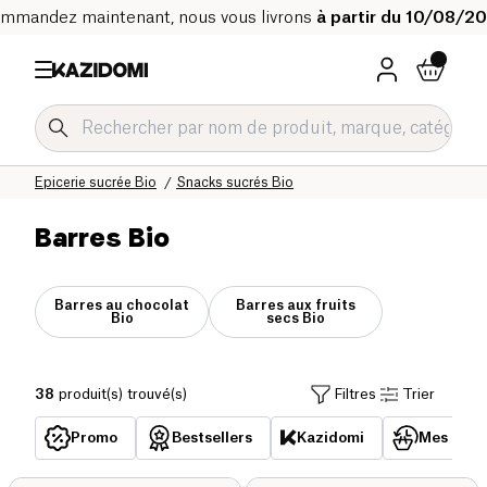
mmandez maintenant, nous vous livrons
à partir du 10/08/2
Accueil
Notre catalogue bio
Epicerie sucrée Bio
Snacks sucrés Bio
Barres Bio
Barres au chocolat
Barres aux fruits
Bio
secs Bio
38
produit(s) trouvé(s)
Filtres
Trier
Promo
Bestsellers
Kazidomi
Mes acha