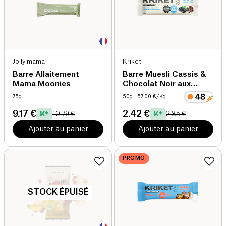
Jolly mama
Kriket
Barre Allaitement
Barre Muesli Cassis &
Mama Moonies
Chocolat Noir aux
Protéines de Grillon
75g
50g
| 57.00 €/Kg
9.17 €
2.42 €
10.79 €
2.85 €
Ajouter au panier
Ajouter au panier
PROMO
STOCK ÉPUISÉ