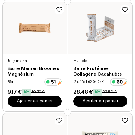
Jolly mama
Humble+
Barre Maman Broonies
Barre Protéinée
Magnésium
Collagène Cacahuète
75g
12 x 45g
| 62.04 €/Kg
9.17 €
28.48 €
10.79 €
33.50 €
Ajouter au panier
Ajouter au panier