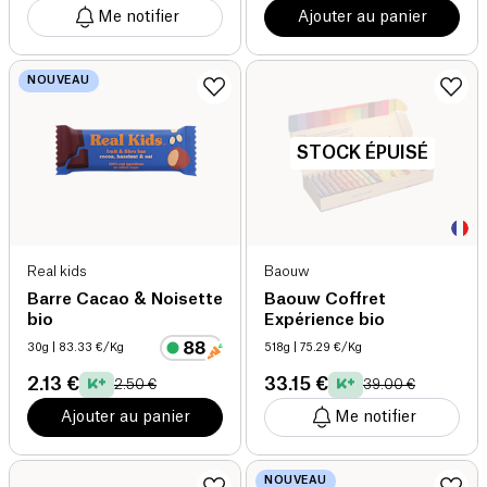
Me notifier
Ajouter au panier
NOUVEAU
STOCK ÉPUISÉ
Real kids
Baouw
Barre Cacao & Noisette
Baouw Coffret
bio
Expérience bio
30g
| 83.33 €/Kg
518g
| 75.29 €/Kg
2.13 €
33.15 €
2.50 €
39.00 €
Ajouter au panier
Me notifier
NOUVEAU