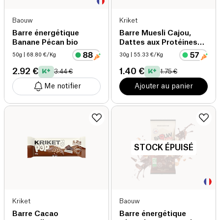
Baouw
Kriket
Barre énergétique
Barre Muesli Cajou,
Banane Pécan bio
Dattes aux Protéines
de Grillon
50g
| 68.80 €/Kg
30g
| 55.33 €/Kg
2.92 €
1.40 €
3.44 €
1.75 €
Me notifier
Ajouter au panier
STOCK ÉPUISÉ
Kriket
Baouw
Barre Cacao
Barre énergétique