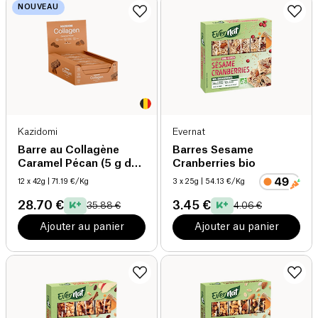
NOUVEAU
Kazidomi
Evernat
Barre au Collagène
Barres Sesame
Caramel Pécan (5 g de
Cranberries bio
collagène / barre)
12 x 42g
| 71.19 €/Kg
3 x 25g
| 54.13 €/Kg
28.70 €
3.45 €
35.88 €
4.06 €
Ajouter au panier
Ajouter au panier