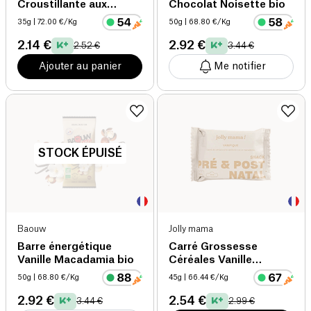
Croustillante aux
Chocolat Noisette bio
Protéines de Grillon
35g
| 72.00 €/Kg
50g
| 68.80 €/Kg
2.14 €
2.92 €
2.52 €
3.44 €
Ajouter au panier
Me notifier
STOCK ÉPUISÉ
Baouw
Jolly mama
Barre énergétique
Carré Grossesse
Vanille Macadamia bio
Céréales Vanille
Macadamia bio
50g
| 68.80 €/Kg
45g
| 66.44 €/Kg
2.92 €
2.54 €
3.44 €
2.99 €