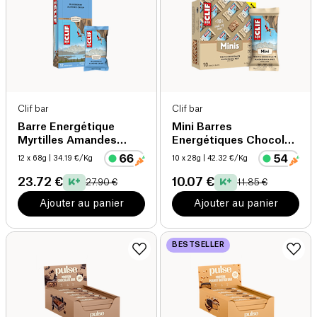
Clif bar
Clif bar
Barre Energétique
Mini Barres
Myrtilles Amandes
Energétiques Chocolat
Croquantes
Blanc
12 x 68g
| 34.19 €/Kg
10 x 28g
| 42.32 €/Kg
23.72 €
10.07 €
27.90 €
11.85 €
Ajouter au panier
Ajouter au panier
BESTSELLER