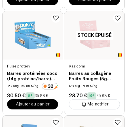
STOCK ÉPUISÉ
Pulse protein
Kazidomi
Barres protéinées coco
Barres au collagène
(14g protéine/barre)
Fruits Rouges (5g
bio
collagène/ barre)
12 x 50g
| 59.80 €/Kg
12 x 42g
| 71.19 €/Kg
30.50 €
28.70 €
35.88 €
35.88 €
Ajouter au panier
Me notifier