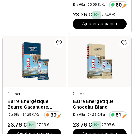
Amandes
12 x 68g
| 33.68 €/Kg
23.36 €
27.48 €
Ajouter au panier
Clif bar
Clif bar
Barre Energétique
Barre Energétique
Beurre Cacahuète
Chocolat Blanc
Banane
12 x 68g
| 34.25 €/Kg
12 x 68g
| 34.25 €/Kg
23.76 €
23.76 €
27.95 €
27.95 €
Ajouter au panier
Ajouter au panier