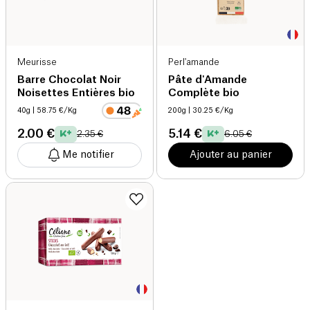
Meurisse
Perl'amande
Barre Chocolat Noir
Pâte d'Amande
Noisettes Entières bio
Complète bio
40g
| 58.75 €/Kg
200g
| 30.25 €/Kg
2.00 €
5.14 €
2.35 €
6.05 €
Me notifier
Ajouter au panier