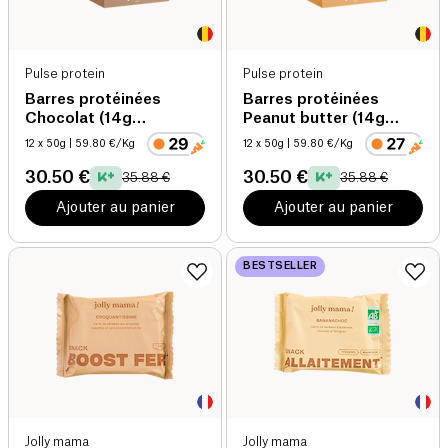
Pulse protein
Pulse protein
Barres protéinées
Barres protéinées
Chocolat (14g
Peanut butter (14g
protéine/barre) bio
protéine/barre) bio
12 x 50g
| 59.80 €/Kg
12 x 50g
| 59.80 €/Kg
30.50 €
30.50 €
35.88 €
35.88 €
Ajouter au panier
Ajouter au panier
BESTSELLER
Jolly mama
Jolly mama