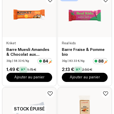
Kriket
Real kids
Barre Muesli Amandes
Barre Fraise & Pomme
& Chocolat aux
bio
Protéines de Grillon
30g
| 58.33 €/Kg
30g
| 83.33 €/Kg
1.49 €
2.13 €
1.75 €
2.50 €
Ajouter au panier
Ajouter au panier
STOCK ÉPUISÉ