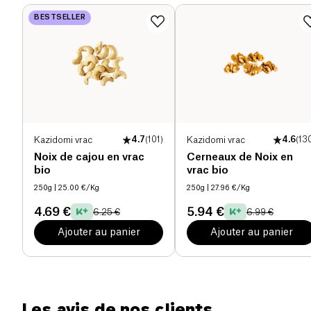
Protéines (g)
17 g
BESTSELLER
Sel (g)
0.01 g
Kazidomi vrac
4.7
(
101
)
Kazidomi vrac
4.6
(
13
Noix de cajou en vrac
Cerneaux de Noix en
bio
vrac bio
250g
| 25.00 €/Kg
250g
| 27.96 €/Kg
4.69 €
5.94 €
6.25 €
6.99 €
Ajouter au panier
Ajouter au panier
Les avis de nos clients