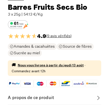
Barres Fruits Secs Bio
3 x 25g
| 54.13 €/Kg
4.9
(
9 avis vérifiés
)
Amandes & cacahuètes
Source de fibres
Sucrée au miel
🚚
Nous vous livrons à partir du
jeudi 13 août
·
Commandez avant 12h
A propos de ce produit