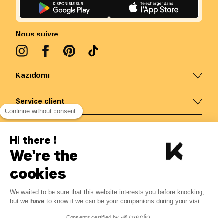
Nous suivre
Kazidomi
Service client
Continue without consent
Nous contacter
Hi there !
We're the
Belgique
/
FR
Paiements sécurisés via
cookies
We waited to be sure that this website interests you before knocking,
3.45
€
-
15
%
?
4.06
€
but we
have
to know if we can be your companions during your visit.
Economisez 0.61 € avec K+
© Kazidomi
2026
BE-BIO-03
Consents certified by