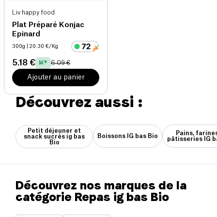
Liv happy food
Plat Préparé Konjac
Epinard
300g
| 20.30 €/Kg
5.18 €
6.09 €
Ajouter au panier
Découvrez aussi :
Petit déjeuner et
Pains, farine
Boissons IG bas Bio
snack sucrés ig bas
pâtisseries IG b
Bio
Découvrez nos marques de la
catégorie Repas ig bas Bio