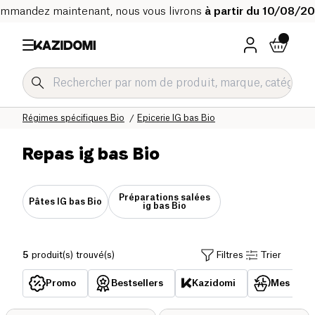
mmandez maintenant, nous vous livrons
à partir du 10/08/2
Accueil
Notre catalogue bio
Régimes spécifiques Bio
Epicerie IG bas Bio
Repas ig bas Bio
Préparations salées
Pâtes IG bas Bio
ig bas Bio
5
produit(s) trouvé(s)
Filtres
Trier
Promo
Bestsellers
Kazidomi
Mes acha