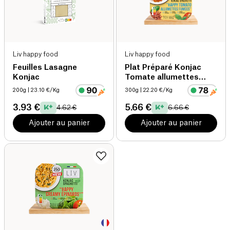
Liv happy food
Liv happy food
Feuilles Lasagne
Plat Préparé Konjac
Konjac
Tomate allumettes
fumées
200g
| 23.10 €/Kg
300g
| 22.20 €/Kg
3.93 €
5.66 €
4.62 €
6.66 €
Ajouter au panier
Ajouter au panier