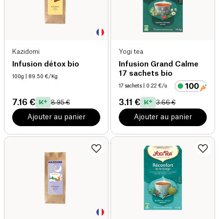
Kazidomi
Yogi tea
Infusion détox bio
Infusion Grand Calme
17 sachets bio
100g
| 89.50 €/Kg
17 sachets
| 0.22 €/u
7.16 €
3.11 €
8.95 €
3.66 €
Ajouter au panier
Ajouter au panier