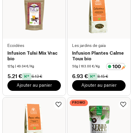
Ecoidées
Les jardins de gaïa
Infusion Tulsi Mix Vrac
Infusion Plantes Calme
bio
Toux bio
125g
| 49.04 €/Kg
50g
| 163.00 €/Kg
5.21 €
6.93 €
6.13 €
8.15 €
Ajouter au panier
Ajouter au panier
PROMO