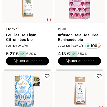
L'herbier
Pukka
Feuilles De Thym
Infusion Baie De Sureau
Citronnées bio
Echinacée bio
50g
| 124.00 €/Kg
20 sachets
| 0.25 €/u
5.27 €
4.13 €
6.20 €
5.50 €
Ajouter au panier
Ajouter au panier