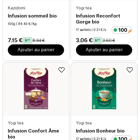
Kazidomi
Yogi tea
Infusion sommeil bio
Infusion Reconfort
Gorge bio
100g
| 89.40 €/Kg
17 sachets
| 0.21 €/u
7.15 €
3.06 €
8.94 €
3.60 €
Ajouter au panier
Ajouter au panier
Yogi tea
Yogi tea
Infusion Confort Âme
Infusion Bonheur bio
bio
17 sachets
| 0.21 €/u