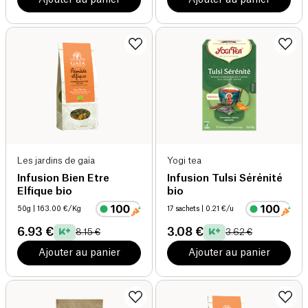
Les jardins de gaïa
Yogi tea
Infusion Bien Etre
Infusion Tulsi Sérénité
Elfique bio
bio
50g
| 163.00 €/Kg
17 sachets
| 0.21 €/u
6.93 €
3.08 €
8.15 €
3.62 €
Ajouter au panier
Ajouter au panier