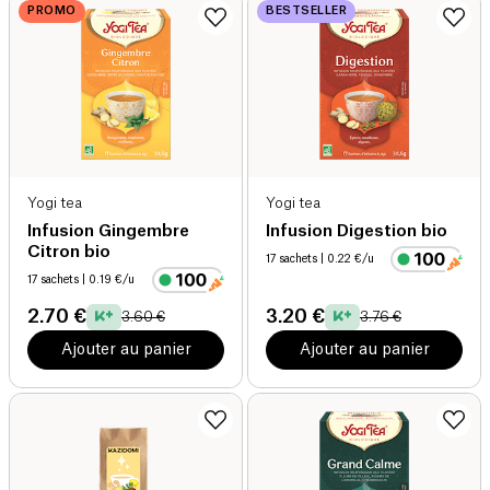
PROMO
BESTSELLER
Yogi tea
Yogi tea
Infusion Gingembre
Infusion Digestion bio
Citron bio
17 sachets
| 0.22 €/u
17 sachets
| 0.19 €/u
2.70 €
3.20 €
3.60 €
3.76 €
Ajouter au panier
Ajouter au panier