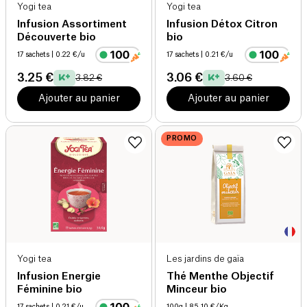
Yogi tea
Yogi tea
Infusion Assortiment
Infusion Détox Citron
Découverte bio
bio
17 sachets
| 0.22 €/u
17 sachets
| 0.21 €/u
3.25 €
3.06 €
3.82 €
3.60 €
Ajouter au panier
Ajouter au panier
PROMO
Yogi tea
Les jardins de gaïa
Infusion Energie
Thé Menthe Objectif
Féminine bio
Minceur bio
17 sachets
| 0.21 €/u
100g
| 85.10 €/Kg