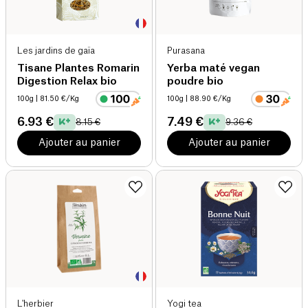
Les jardins de gaïa
Purasana
Tisane Plantes Romarin
Yerba maté vegan
Digestion Relax bio
poudre bio
100g
| 81.50 €/Kg
100g
| 88.90 €/Kg
6.93 €
7.49 €
8.15 €
9.36 €
Ajouter au panier
Ajouter au panier
L'herbier
Yogi tea