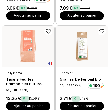
3.06 €
7.09 €
3.60 €
9.45 €
Ajouter au panier
Ajouter au panier
Jolly mama
L'herbier
Tisane Feuilles
Graines De Fenouil bio
Framboisier Future
50g
| 63.80 €/Kg
Maman bio
50g
| 311.80 €/Kg
13.25 €
2.71 €
15.59 €
3.19 €
Ajouter au panier
Ajouter au panier