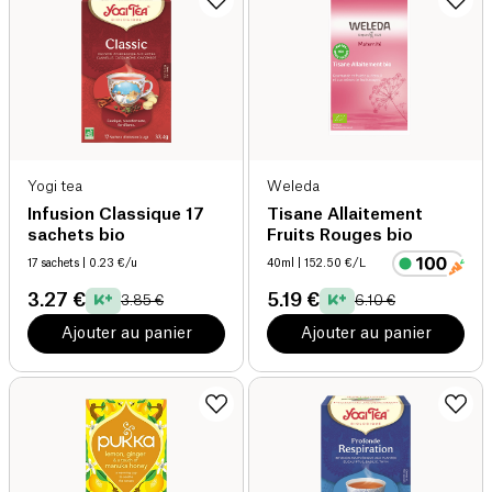
Yogi tea
Weleda
Infusion Classique 17
Tisane Allaitement
sachets bio
Fruits Rouges bio
17 sachets
| 0.23 €/u
40ml
| 152.50 €/L
3.27 €
5.19 €
3.85 €
6.10 €
Ajouter au panier
Ajouter au panier