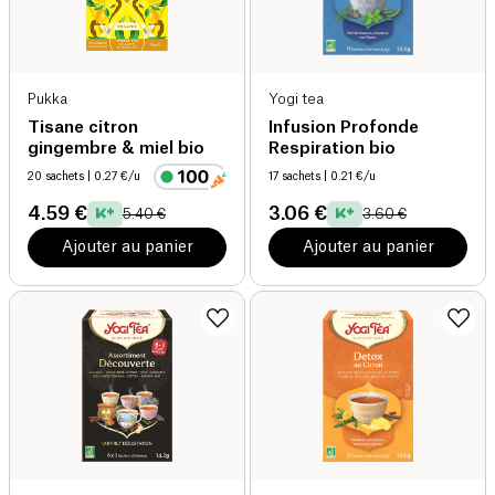
Pukka
Yogi tea
Tisane citron
Infusion Profonde
gingembre & miel bio
Respiration bio
20 sachets
| 0.27 €/u
17 sachets
| 0.21 €/u
4.59 €
3.06 €
5.40 €
3.60 €
Ajouter au panier
Ajouter au panier