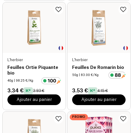
L'herbier
L'herbier
Feuilles Ortie Piquante
Feuilles De Romarin bio
bio
50g
| 83.00 €/Kg
40g
| 98.25 €/Kg
3.34 €
3.53 €
3.93 €
4.15 €
Ajouter au panier
Ajouter au panier
PROMO