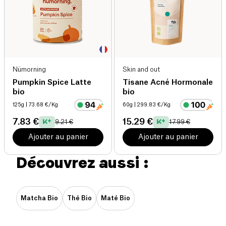
Nümorning
Skin and out
Pumpkin Spice Latte
Tisane Acné Hormonale
bio
bio
125g
| 73.68 €/Kg
60g
| 299.83 €/Kg
7.83 €
15.29 €
9.21 €
17.99 €
Ajouter au panier
Ajouter au panier
Découvrez aussi :
Matcha Bio
Thé Bio
Maté Bio