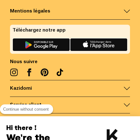
Mentions légales
Téléchargez notre app
Nous suivre
Kazidomi
Service client
Continue without consent
Nous contacter
Hi there !
We're the
Belgique
/
FR