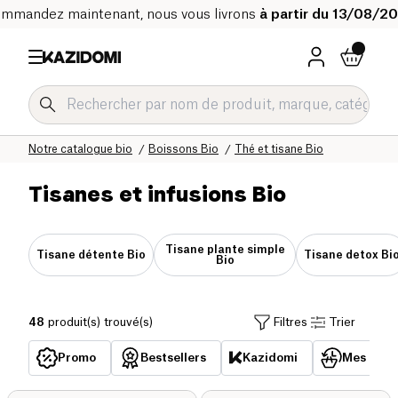
mmandez maintenant, nous vous livrons
à partir du 13/08/2
Accueil
Notre catalogue bio
Boissons Bio
Thé et tisane Bio
Tisanes et infusions Bio
Tisane plante simple
Tisane détente Bio
Tisane detox Bi
Bio
48
produit(s) trouvé(s)
Filtres
Trier
Promo
Bestsellers
Kazidomi
Mes acha