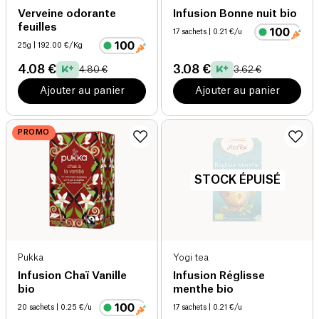
Verveine odorante
Infusion Bonne nuit bio
feuilles
17 sachets
| 0.21 €/u
25g
| 192.00 €/Kg
4.08 €
3.08 €
4.80 €
3.62 €
Ajouter au panier
Ajouter au panier
PROMO
STOCK ÉPUISÉ
Pukka
Yogi tea
Infusion Chaï Vanille
Infusion Réglisse
bio
menthe bio
20 sachets
| 0.25 €/u
17 sachets
| 0.21 €/u