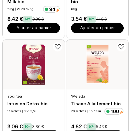
Milk bio
bio
125g
| 79.20 €/Kg
65g
8.42 €
3.54 €
9.90 €
4.16 €
Ajouter au panier
Ajouter au panier
Yogi tea
Weleda
Infusion Detox bio
Tisane Allaitement bio
17 sachets
| 0.21 €/u
20 sachets
| 0.27 €/u
3.06 €
4.62 €
3.60 €
5.43 €