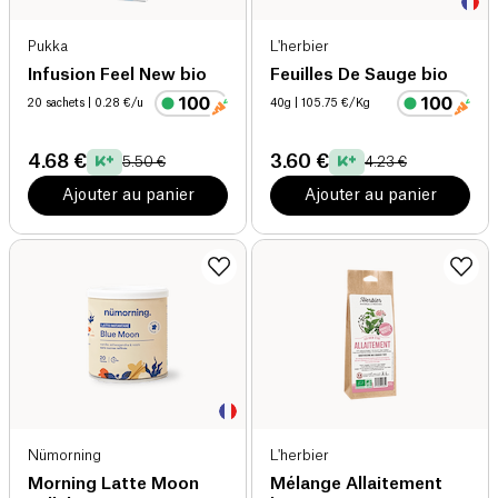
Pukka
L'herbier
Infusion Feel New bio
Feuilles De Sauge bio
20 sachets
| 0.28 €/u
40g
| 105.75 €/Kg
4.68 €
3.60 €
5.50 €
4.23 €
Ajouter au panier
Ajouter au panier
Nümorning
L'herbier
Morning Latte Moon
Mélange Allaitement