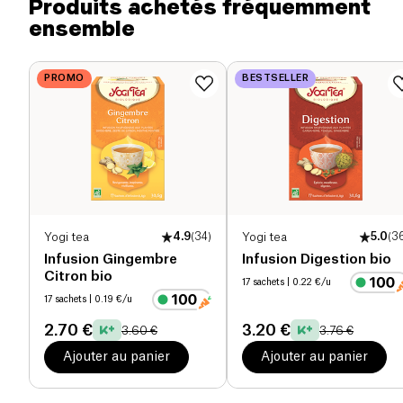
Produits achetés fréquemment
d'arômes sucrés et bienfaisants.
ensemble
Fibres alimentaires (g)
0 g
Protéines (g)
0 g
PROMO
BESTSELLER
Sel (g)
0 g
Yogi tea
4.9
(
34
)
Yogi tea
5.0
(
3
Infusion Gingembre
Infusion Digestion bio
Citron bio
17 sachets
| 0.22 €/u
17 sachets
| 0.19 €/u
2.70 €
3.20 €
3.60 €
3.76 €
Ajouter au panier
Ajouter au panier