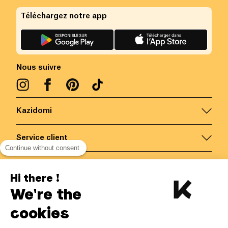
Téléchargez notre app
Nous suivre
Kazidomi
Service client
Continue without consent
Nous contacter
Hi there !
We're the
Belgique
/
FR
Paiements sécurisés via
cookies