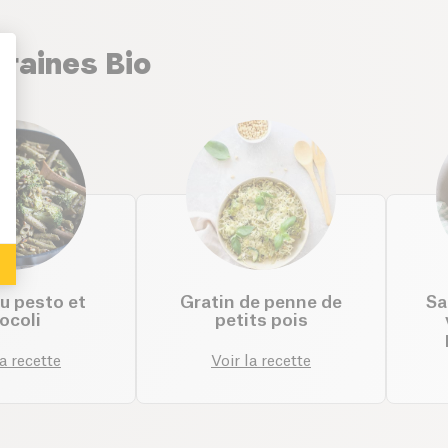
graines Bio
: Personalize Your Options
u pesto et
Gratin de penne de
Sa
ocoli
petits pois
la recette
Voir la recette