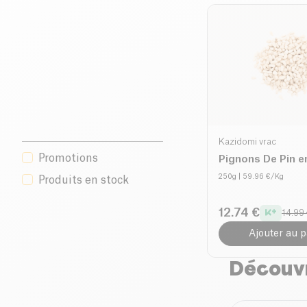
Kazidomi vrac
Promotions
Pignons De Pin e
250g
| 59.96 €/Kg
Produits en stock
12.74 €
14.99
Ajouter au p
Découvr