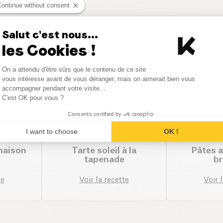
Continue without consent
ttes avec la catégorie Autres 
Salut c'est nous...
les Cookies !
Consent Management Platform
On a attendu d'être sûrs que le contenu de ce site
Axeptio consent
vous intéresse avant de vous déranger, mais on aimerait bien vous
accompagner pendant votre visite...
C'est OK pour vous ?
Consents certified by
I want to choose
OK !
maison
Tarte soleil à la
Pâtes a
tapenade
br
te
Voir la recette
Voir 