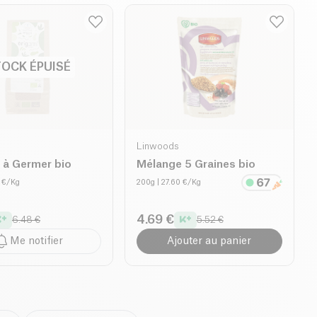
OCK ÉPUISÉ
Linwoods
 à Germer bio
Mélange 5 Graines bio
0 €/Kg
200g
| 27.60 €/Kg
4.69 €
6.48 €
5.52 €
Me notifier
Ajouter au panier