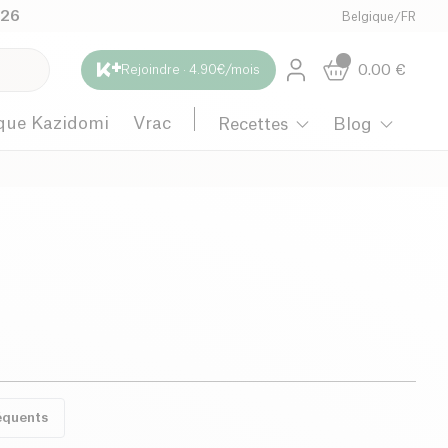
026
Belgique
/
FR
0.00
€
Rejoindre · 4.90€/mois
que Kazidomi
Vrac
Recettes
Blog
équents