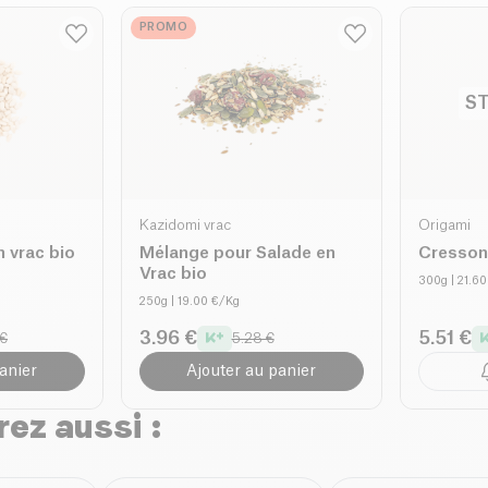
PROMO
ST
Kazidomi vrac
Origami
n vrac bio
Mélange pour Salade en
Cresson
Vrac bio
300g
| 21.6
250g
| 19.00 €/Kg
3.96 €
5.51 €
 €
5.28 €
anier
Ajouter au panier
ez aussi :