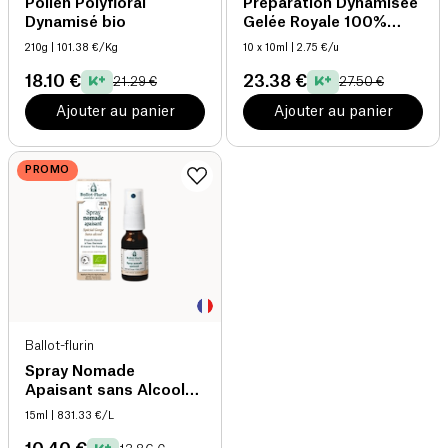
Pollen Polyfloral
Préparation Dynamisée
Dynamisé bio
Gelée Royale 100%
française bio
210g
| 101.38 €/Kg
10 x 10ml
| 2.75 €/u
18.10 €
23.38 €
21.29 €
27.50 €
Ajouter au panier
Ajouter au panier
PROMO
Ballot-flurin
Spray Nomade
Apaisant sans Alcool
bio
15ml
| 831.33 €/L