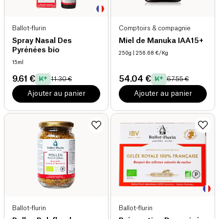
Ballot-flurin
Comptoirs & compagnie
Spray Nasal Des
Miel de Manuka IAA15+
Pyrénées bio
250g
| 256.68 €/Kg
15ml
9.61 €
54.04 €
11.30 €
67.55 €
Ajouter au panier
Ajouter au panier
Ballot-flurin
Ballot-flurin