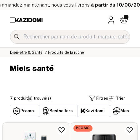
mmandez maintenant, nous vous livrons
à partir du 10/08/2
Accueil
Notre catalogue bio
Bien-être & Santé
Produits de la ruche
Miels santé
7
produit(s) trouvé(s)
Filtres
Trier
Promo
Bestsellers
Kazidomi
Mes acha
PROMO