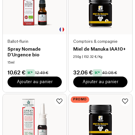
Ballot-flurin
Comptoirs & compagnie
Spray Nomade
Miel de Manuka IAA10+
D'Urgence bio
250g
| 152.32 €/Kg
15ml
10.62 €
32.06 €
12.49 €
40.08 €
Ajouter au panier
Ajouter au panier
PROMO