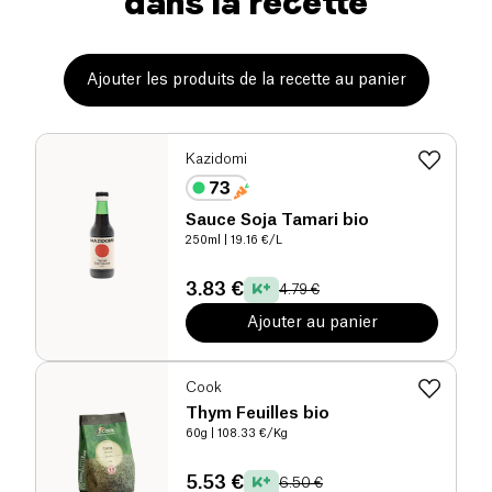
dans la recette
Ajouter les produits de la recette au panier
Kazidomi
Sauce Soja Tamari bio
250ml
| 19.16 €/L
3.83 €
4.79 €
Ajouter au panier
Cook
Thym Feuilles bio
60g
| 108.33 €/Kg
5.53 €
6.50 €