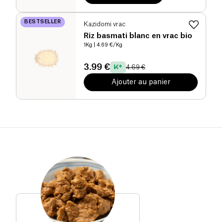
BESTSELLER
Kazidomi vrac
Riz basmati blanc en vrac bio
1Kg
| 4.69 €/Kg
3.99 €
4.69 €
Ajouter au panier