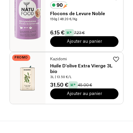
Flocons de Levure Noble
150g
| 48.20 €/Kg
6.15 €
7.23 €
Ajouter au panier
PROMO
Kazidomi
Huile D'olive Extra Vierge 3L
bio
3L
| 13.50 €/L
31.50 €
45.00 €
Ajouter au panier