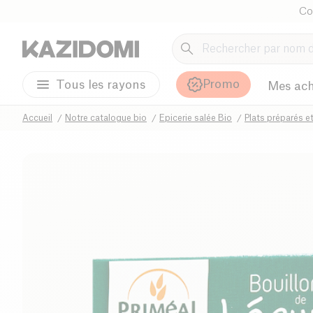
Co
Promo
Tous les rayons
Mes ach
Accueil
Notre catalogue bio
Epicerie salée Bio
Plats préparés e