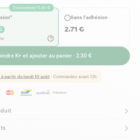
Economisez 0.41 €
ésion*
Sans l'adhésion
2.71
€
%
?
/an
indre K+ et ajouter au panier · 2.30 €
 à partir du
lundi 10 août
·
Commandez avant 12h
oduit
Faible Teneur en Sucres
French Company
nts