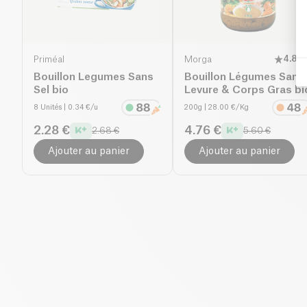
Priméal
Morga
4.8
(
5
Bouillon Legumes Sans
Bouillon Légumes Sans
Sel bio
Levure & Corps Gras bi
8 Unités
| 0.34 €/u
200g
| 28.00 €/Kg
2.28 €
4.76 €
2.68 €
5.60 €
Ajouter au panier
Ajouter au panier