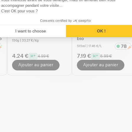
accompagner pendant votre visite...
C'est OK pour vous ?
Consents certified by
7
)
Il nutrimento
4.6
(
34
)
Kazidomi
4.5
(
11
)
I want to choose
OK !
Bouillon Végétal bio
Bouillon poulet paprika
o
bio
150g
| 33.27 €/Kg
515ml
| 17.46 €/L
4.24 €
7.19 €
4.99 €
8.99 €
Ajouter au panier
Ajouter au panier