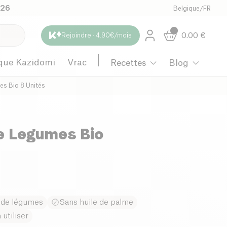
026
Belgique
/
FR
0.00
€
Rejoindre · 4.90€/mois
que Kazidomi
Vrac
Recettes
Blog
es Bio 8 Unités
De Legumes Bio
e de légumes
Sans huile de palme
utiliser