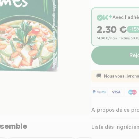
Avec l'adh
2.30
€
-
15
*4.90 €/mois · facturé 59 €
Rejo
🚚
Nous vous livrons
A propos de ce pr
nsemble
Biologique
Liste des ingrédie