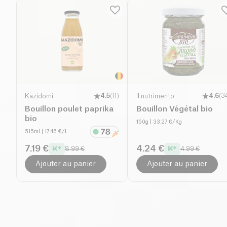
Kazidomi
4.5
(
11
)
Il nutrimento
4.6
(
3
Bouillon poulet paprika
Bouillon Végétal bio
bio
150g
| 33.27 €/Kg
515ml
| 17.46 €/L
7.19 €
4.24 €
8.99 €
4.99 €
Ajouter au panier
Ajouter au panier