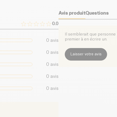
Sel (g)
Avis produit
Questions
0.0
Il semblerait que personne n
premier à en écrire un.
0
avis
0
avis
Laisser votre avis
0
avis
0
avis
0
avis