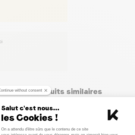
ci
Produits similaires
Continue without consent
Salut c'est nous...
les Cookies !
Consent Management Platform
On a attendu d'être sûrs que le contenu de ce site
Axeptio consent
vous intéresse avant de vous déranger, mais on aimerait bien vous