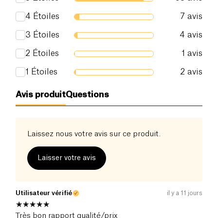
japonais « cha », qui signifie thé, associé au nom
d’un médecin coréen légendaire, Kombu.
4
Étoiles
7
avis
3
Étoiles
4
avis
2
Étoiles
1
avis
1
Étoiles
2
avis
Avis produit
Questions
Laissez nous votre avis sur ce produit.
Laisser votre avis
Utilisateur vérifié
il y a 11 jours
Très bon rapport qualité/prix