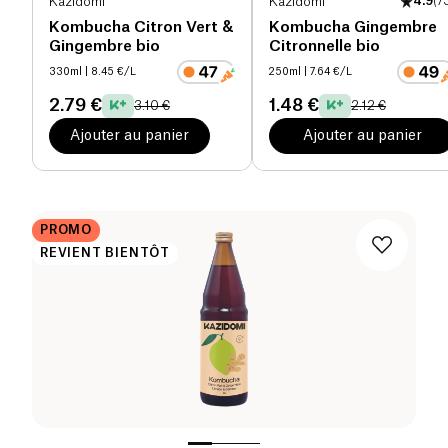
Kazidomi
Kazidomi
4.9
(
7
Kombucha Citron Vert &
Kombucha Gingembre
Gingembre bio
Citronnelle bio
330ml
| 8.45 €/L
250ml
| 7.64 €/L
2.79 €
1.48 €
3.10 €
2.12 €
Ajouter au panier
Ajouter au panier
PROMO
REVIENT BIENTÔT