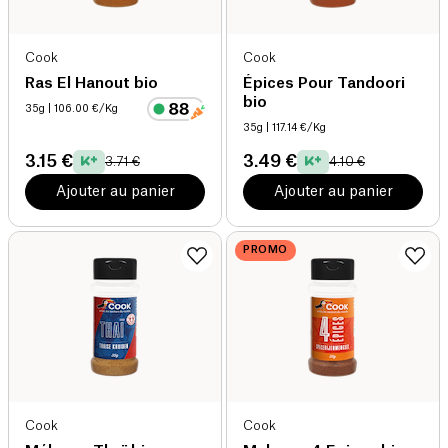
Cook
Cook
Ras El Hanout bio
Épices Pour Tandoori
bio
35g
| 106.00 €/Kg
35g
| 117.14 €/Kg
3.15 €
3.49 €
3.71 €
4.10 €
Ajouter au panier
Ajouter au panier
PROMO
Cook
Cook