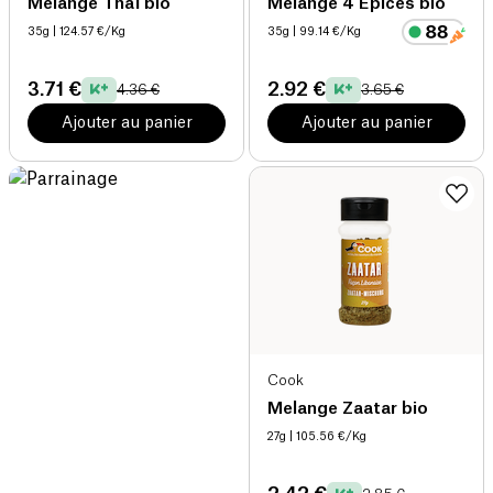
Mélange Thaï bio
Melange 4 Epices bio
35g
| 124.57 €/Kg
35g
| 99.14 €/Kg
3.71 €
2.92 €
4.36 €
3.65 €
Ajouter au panier
Ajouter au panier
Cook
Melange Zaatar bio
27g
| 105.56 €/Kg