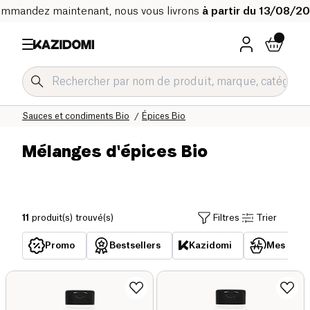
mmandez maintenant, nous vous livrons
à partir du 13/08/2
Accueil
Notre catalogue bio
Epicerie salée Bio
Sauces et condiments Bio
Épices Bio
Mélanges d'épices Bio
11
produit(s) trouvé(s)
Filtres
Trier
Promo
Bestsellers
Kazidomi
Mes acha