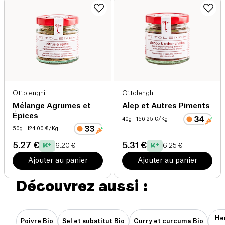
Ottolenghi
Ottolenghi
Mélange Agrumes et
Alep et Autres Piments
Épices
40g
| 156.25 €/Kg
50g
| 124.00 €/Kg
5.27 €
5.31 €
6.20 €
6.25 €
Ajouter au panier
Ajouter au panier
Découvrez aussi :
He
Poivre Bio
Sel et substitut Bio
Curry et curcuma Bio