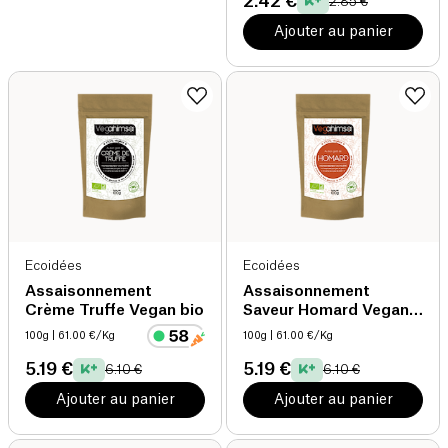
2.42 €
2.85 €
Ajouter au panier
Ecoidées
Ecoidées
Assaisonnement
Assaisonnement
Crème Truffe Vegan bio
Saveur Homard Vegan
bio
100g
| 61.00 €/Kg
100g
| 61.00 €/Kg
5.19 €
5.19 €
6.10 €
6.10 €
Ajouter au panier
Ajouter au panier