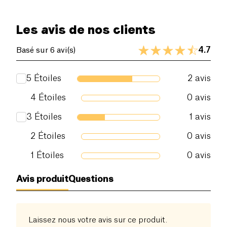
artisanalement en Bretagne
et emballé dans un
étui en carton recyclable. L’encre utilisée pour
Les avis de nos clients
l’impression est une encre végétale, afin de
respecter au mieux l’environnement.
4.7
Basé sur 6 avi(s)
5
Étoiles
2
avis
4
Étoiles
0
avis
3
Étoiles
1
avis
2
Étoiles
0
avis
1
Étoiles
0
avis
Avis produit
Questions
Laissez nous votre avis sur ce produit.