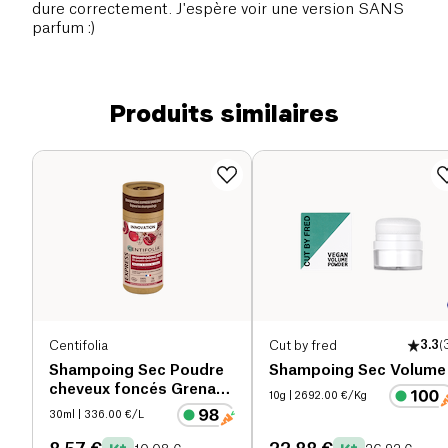
dure correctement. J'espère voir une version SANS
parfum :)
Produits similaires
Centifolia
Cut by fred
3.3
(
Shampoing Sec Poudre
Shampoing Sec Volume
cheveux foncés Grenade
10g
| 2692.00 €/Kg
bio
30ml
| 336.00 €/L