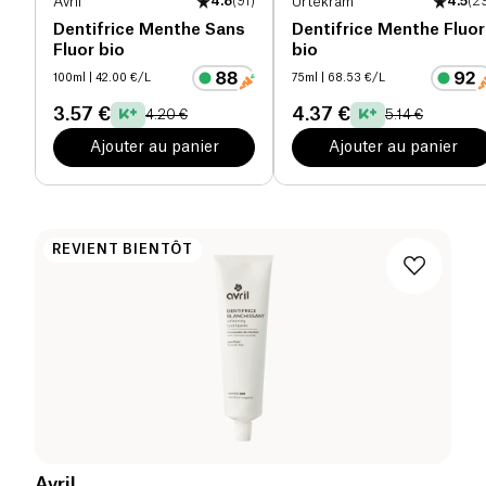
Avril
4.8
(
91
)
Urtekram
4.5
(
2
Dentifrice Menthe Sans
Dentifrice Menthe Fluor
Fluor bio
bio
100ml
| 42.00 €/L
75ml
| 68.53 €/L
3.57 €
4.37 €
4.20 €
5.14 €
Ajouter au panier
Ajouter au panier
REVIENT BIENTÔT
Avril