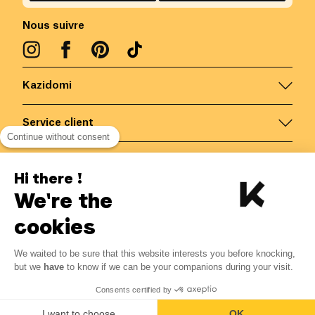
Nous suivre
Kazidomi
Service client
Continue without consent
Nous contacter
Hi there !
We're the
Belgique
/
FR
Paiements sécurisés via
cookies
We waited to be sure that this website interests you before knocking,
3.27
€
-
15
%
?
3.85
€
but we
have
to know if we can be your companions during your visit.
Economisez 0.58 € avec K+
© Kazidomi
2026
BE-BIO-03
Consents certified by
Tous droits réservés
Me notifier
I want to choose
OK