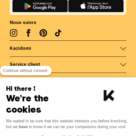
Nous suivre
Kazidomi
Service client
Continue without consent
Nous contacter
Hi there !
We're the
Belgique
/
FR
Paiements sécurisés via
cookies
We waited to be sure that this website interests you before knocking,
4.12
€
-
15
%
?
4.85
€
but we
have
to know if we can be your companions during your visit.
Economisez 0.73 € avec K+
© Kazidomi
2026
BE-BIO-03