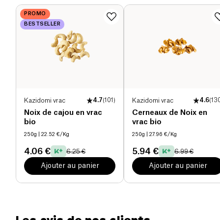
Protéines (g)
6.3 g
PROMO
BESTSELLER
Sel (g)
0.13 g
Kazidomi vrac
4.7
(
101
)
Kazidomi vrac
4.6
(
13
Noix de cajou en vrac
Cerneaux de Noix en
bio
vrac bio
250g
| 22.52 €/Kg
250g
| 27.96 €/Kg
4.06 €
5.94 €
6.25 €
6.99 €
Ajouter au panier
Ajouter au panier