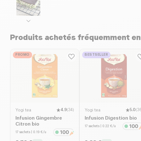
Produits achetés fréquemment e
PROMO
BESTSELLER
Yogi tea
4.9
(
34
)
Yogi tea
5.0
(
3
Infusion Gingembre
Infusion Digestion bio
Citron bio
17 sachets
| 0.22 €/u
17 sachets
| 0.19 €/u