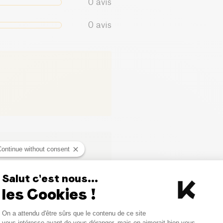
0
avis
0
avis
ci
Continue without consent
Salut c'est nous...
les Cookies !
Consent Management Platform
On a attendu d'être sûrs que le contenu de ce site
Axeptio consent
vous intéresse avant de vous déranger, mais on aimerait bien vous