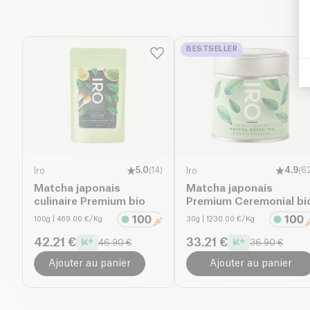
BESTSELLER
Iro
5.0
(
14
)
Iro
4.9
(
6
Matcha japonais
Matcha japonais
culinaire Premium bio
Premium Ceremonial bi
100g
| 469.00 €/Kg
30g
| 1230.00 €/Kg
42.21 €
33.21 €
46.90 €
36.90 €
Ajouter au panier
Ajouter au panier