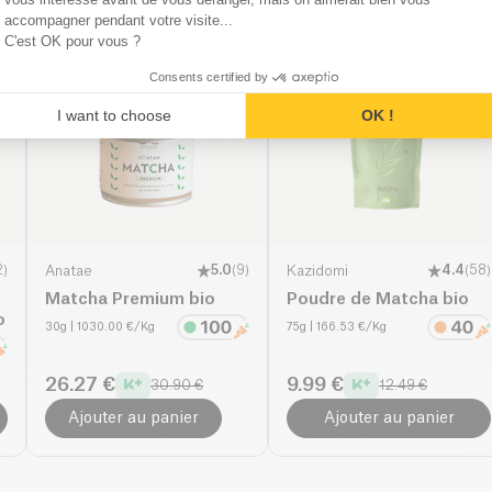
Produits similaires
accompagner pendant votre visite...
C'est OK pour vous ?
Consents certified by
BESTSELLER
I want to choose
OK !
2
)
Anatae
5.0
(
9
)
Kazidomi
4.4
(
58
)
Matcha Premium bio
Poudre de Matcha bio
o
30g
| 1030.00 €/Kg
75g
| 166.53 €/Kg
26.27 €
9.99 €
30.90 €
12.49 €
Ajouter au panier
Ajouter au panier