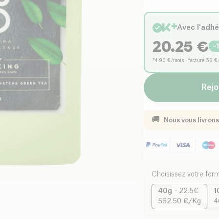
Avec l'adh
20.25
€
-
*4.90 €/mois · facturé 59 €
Rejo
🚚
Nous vous livrons
Choisissez votre for
40g
-
22.5€
1
562.50 €/Kg
4