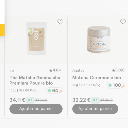
Iro
4.8
(
4
)
Anatae
5.0
(
8
)
Thé Matcha Genmaicha
Matcha Ceremonie bio
Premium Poudre bio
30g
| 1263.33 €/Kg
100g
| 379.00 €/Kg
34.11 €
32.22 €
37.90 €
37.90 €
Ajouter au panier
Ajouter au panier