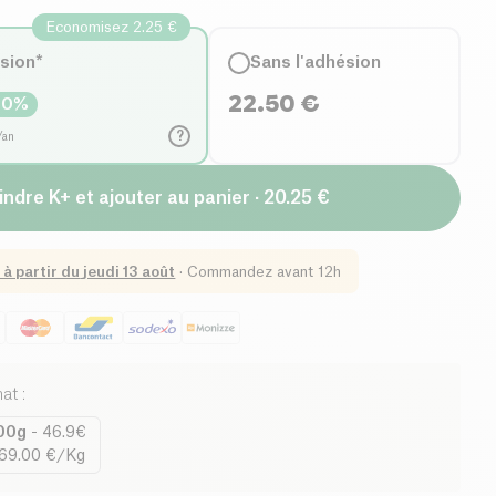
Economisez 2.25 €
ésion*
Sans l'adhésion
22.50
€
10
%
?
/an
indre K+ et ajouter au panier · 20.25 €
 à partir du
jeudi 13 août
·
Commandez avant 12h
mat
:
00g
-
46.9€
69.00 €/Kg