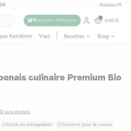
026
Belgique
/
FR
0.00
€
Rejoindre · 4.90€/mois
que Kazidomi
Vrac
Recettes
Blog
ponais culinaire Premium Bio
0
(
2 avis vérifiés
)
Riche en antioxydants
Convient pour la cuisine