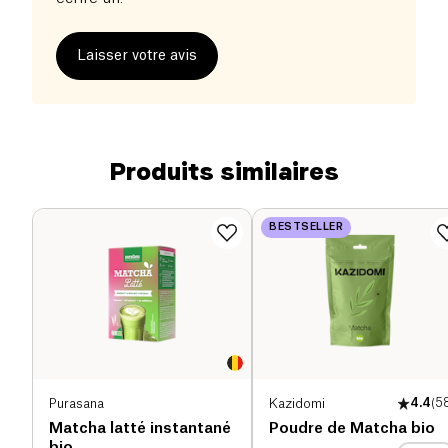
Laisser votre avis
Produits similaires
BESTSELLER
Purasana
Kazidomi
4.4
(
5
Matcha latté instantané
Poudre de Matcha bio
bio