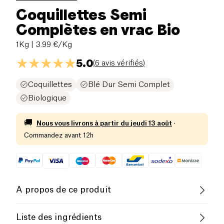
Coquillettes Semi
Complètes en vrac Bio
1Kg
| 3.99 €/Kg
5.0
(
6 avis vérifiés
)
Coquillettes
Blé Dur Semi Complet
Biologique
🚚
Nous vous livrons à partir du
jeudi 13 août
·
Commandez avant 12h
A propos de ce produit
Pauvre en sel
Biologique
Liste des ingrédients