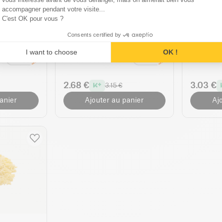
accompagner pendant votre visite...
C'est OK pour vous ?
Lazzaretti
Luce
Consents certified by
Ruban Citron Chia bio
Pâtes c
I want to choose
OK !
250g
| 12.60 €/Kg
500g
| 7.12 
2.68 €
3.03 €
3.15 €
anier
Ajouter au panier
Aj