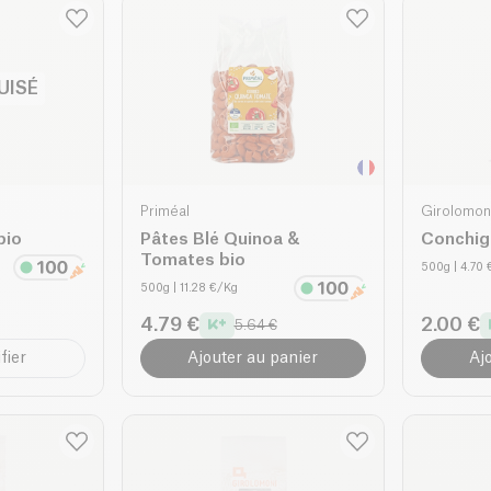
UISÉ
Priméal
Girolomon
bio
Pâtes Blé Quinoa &
Conchigl
Tomates bio
500g
| 4.70
500g
| 11.28 €/Kg
4.79 €
2.00 €
5.64 €
fier
Ajouter au panier
Aj