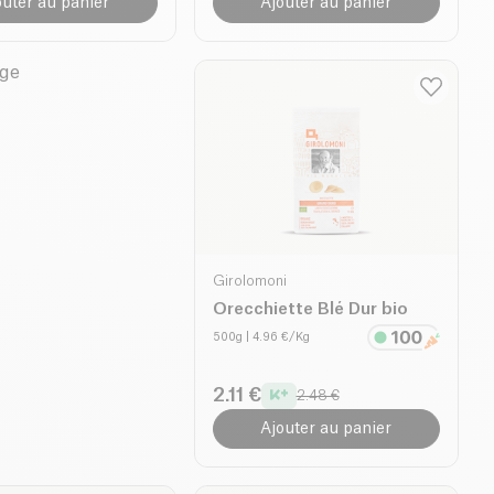
outer au panier
Ajouter au panier
Girolomoni
Orecchiette Blé Dur bio
500g
| 4.96 €/Kg
2.11 €
2.48 €
Ajouter au panier