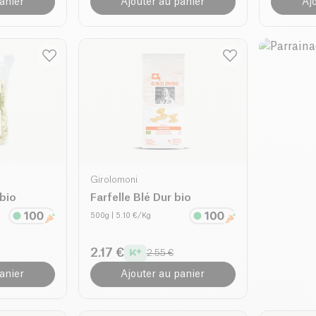
anier
Ajouter au panier
Aj
Girolomoni
 bio
Farfelle Blé Dur bio
500g
| 5.10 €/Kg
2.17 €
2.55 €
anier
Ajouter au panier