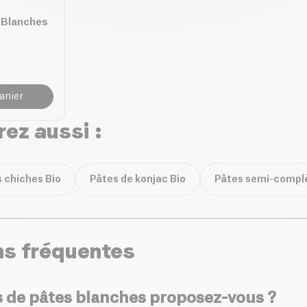
 Blanches
anier
ez aussi :
s chiches Bio
Pâtes de konjac Bio
Pâtes semi-complè
ns fréquentes
s de pâtes blanches proposez-vous ?