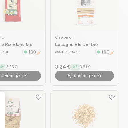
riz
Girolomoni
le Riz Blanc bio
Lasagne Blé Dur bio
5 €/Kg
500g
| 7.62 €/Kg
3.24 €
5.35 €
3.81 €
outer au panier
Ajouter au panier
: Personalize Your Options