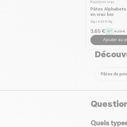
Kazidomi vrac
Pâtes Alphabets
en vrac bio
1Kg
| 4.29 €/Kg
3.65 €
4.29 €
Ajouter au p
Découvr
Pâtes de poi
Questio
Quels type