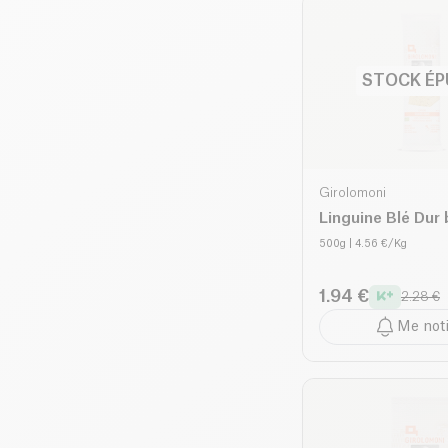
STOCK ÉP
Girolomoni
Linguine Blé Dur 
500g
| 4.56 €/Kg
1.94 €
2.28 €
Me noti