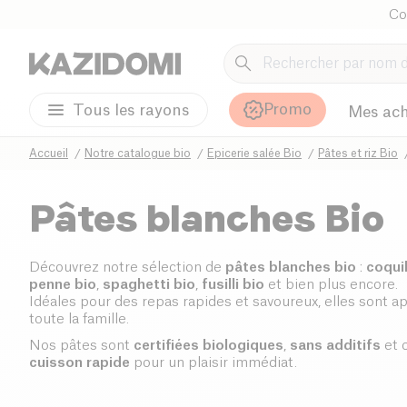
Co
Promo
Tous les rayons
Mes ach
Accueil
Notre catalogue bio
Epicerie salée Bio
Pâtes et riz Bio
Pâtes blanches Bio
Découvrez notre sélection de
pâtes blanches bio
:
coquil
penne bio
,
spaghetti bio
,
fusilli bio
et bien plus encore.
Idéales pour des repas rapides et savoureux, elles sont a
toute la famille.
Nos pâtes sont
certifiées biologiques
,
sans additifs
et 
cuisson rapide
pour un plaisir immédiat.