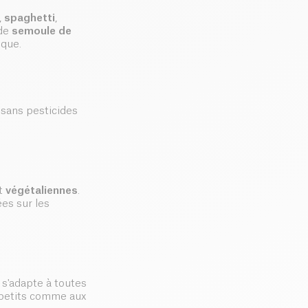
,
spaghetti
,
 de
semoule de
ique.
 sans pesticides
nt
végétaliennes
.
ées sur les
 s'adapte à toutes
x petits comme aux