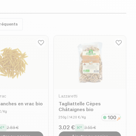
fréquents
vrac
Lazzaretti
anches en vrac bio
Tagliattelle Cèpes
Châtaignes bio
 €/Kg
250g
| 14.20 €/Kg
3.02 €
2.89 €
3.55 €