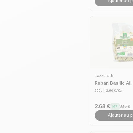
Ajouter au p
Lazzaretti
Ruban Basilic Ail
250g
| 12.60 €/Kg
2.68 €
3.15 €
Ajouter au p