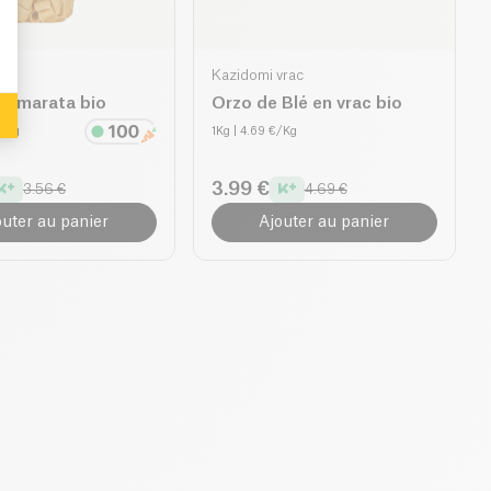
Kazidomi vrac
alamarata bio
Orzo de Blé en vrac bio
€/Kg
1Kg
| 4.69 €/Kg
3.99 €
3.56 €
4.69 €
outer au panier
Ajouter au panier