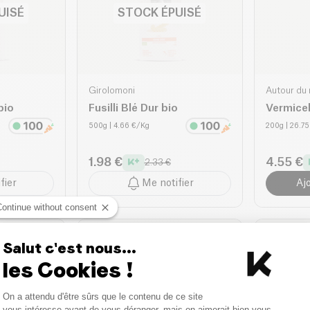
UISÉ
STOCK ÉPUISÉ
Girolomoni
Autour du 
bio
Fusilli Blé Dur bio
Vermicel
500g
| 4.66 €/Kg
200g
| 26.7
1.98 €
4.55 €
2.33 €
fier
Me notifier
Aj
Continue without consent
BESTSELLER
Salut c'est nous...
les Cookies !
Consent Management Platform
On a attendu d'être sûrs que le contenu de ce site
Axeptio consent
vous intéresse avant de vous déranger, mais on aimerait bien vous