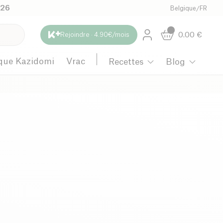
026
Belgique
/
FR
0.00
€
Rejoindre · 4.90€/mois
que Kazidomi
Vrac
Recettes
Blog