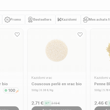
Promo
Bestsellers
Kazidomi
Mes achats 
Kazidomi vrac
Kazidomi 
r bio
Couscous perlé en vrac bio
Penne Bl
500g
| 6.38 €/Kg
500g
| 5.78
2.71 €
2.46 €
3.19 €