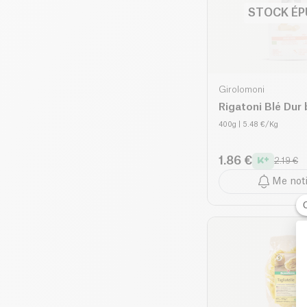
STOCK ÉP
Girolomoni
Rigatoni Blé Dur 
400g
| 5.48 €/Kg
1.86 €
2.19 €
Me noti