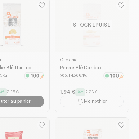
STOCK ÉPUISÉ
i
Girolomoni
ie Blé Dur bio
Penne Blé Dur bio
 €/Kg
500g
| 4.56 €/Kg
1.94 €
2.35 €
2.28 €
outer au panier
Me notifier