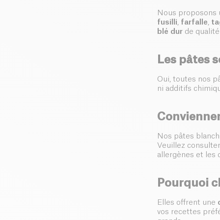
Nous proposons 
fusilli
,
farfalle
,
ta
blé dur
de qualité
Les pâtes s
Oui, toutes nos p
ni additifs chimiq
Conviennent
Nos pâtes blanch
Veuillez consulter
allergènes et les 
Pourquoi ch
Elles offrent une
vos recettes préf