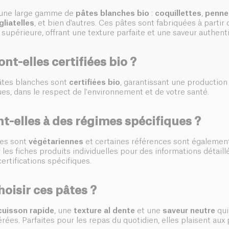
une large gamme de
pâtes blanches bio
:
coquillettes
,
penne
gliatelles
, et bien d'autres. Ces pâtes sont fabriquées à partir
 supérieure, offrant une texture parfaite et une saveur authent
ont-elles certifiées bio ?
âtes blanches sont
certifiées bio
, garantissant une production
ues, dans le respect de l'environnement et de votre santé.
-elles à des régimes spécifiques ?
es sont
végétariennes
et certaines références sont égaleme
 les fiches produits individuelles pour des informations détaill
certifications spécifiques.
oisir ces pâtes ?
cuisson rapide
, une
texture al dente
et une
saveur neutre
qui
érées. Parfaites pour les repas du quotidien, elles plaisent au