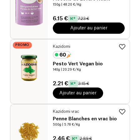
150g
| 48.20 €/Kg
6.15 €
7.23 €
Ajouter au panier
PROMO
Kazidomi
Pesto Vert Vegan bio
140g
| 20.29 €/Kg
2.21 €
3.15 €
Ajouter au panier
Kazidomi vrac
Penne Blanches en vrac bio
500g
| 5.78 €/Kg
2.46 €
2.89 €