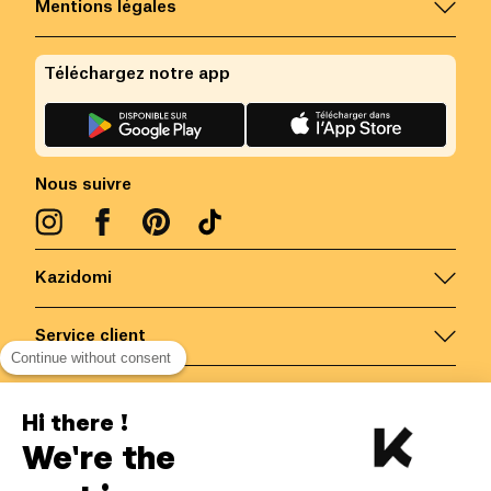
Mentions légales
Téléchargez notre app
Nous suivre
Kazidomi
Service client
Continue without consent
Nous contacter
Hi there !
We're the
Belgique
/
FR
Paiements sécurisés via