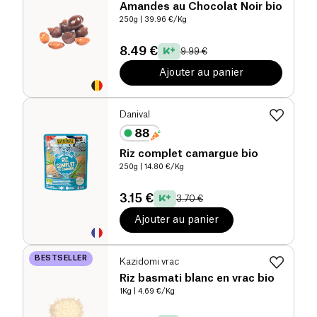
Amandes au Chocolat Noir bio
250g
| 39.96 €/Kg
8.49 €
9.99 €
Ajouter au panier
Danival
Riz complet camargue bio
250g
| 14.80 €/Kg
3.15 €
3.70 €
Ajouter au panier
BESTSELLER
Kazidomi vrac
Riz basmati blanc en vrac bio
1Kg
| 4.69 €/Kg