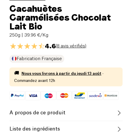
Cacahuètes
Caramélisées Chocolat
Lait Bio
250g
| 39.96 €/Kg
4.6
(
8 avis vérifiés
)
Fabrication Française
🚚
Nous vous livrons à partir du
jeudi 13 août
·
Commandez avant 12h
A propos de ce produit
Biologique
Végétarien
Liste des ingrédients