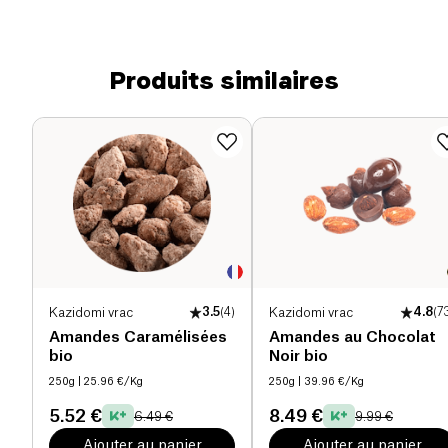
Produits similaires
Kazidomi vrac
3.5
(
4
)
Kazidomi vrac
4.8
(
7
Amandes Caramélisées
Amandes au Chocolat
bio
Noir bio
250g
| 25.96 €/Kg
250g
| 39.96 €/Kg
5.52 €
8.49 €
6.49 €
9.99 €
Ajouter au panier
Ajouter au panier