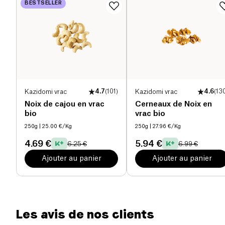
pleinement en dégustant nos irrésistibles
BESTSELLER
cacahuètes !
Sel (g)
0.35 g
Kazidomi vrac
4.7
(
101
)
Kazidomi vrac
4.6
(
13
Noix de cajou en vrac
Cerneaux de Noix en
bio
vrac bio
250g
| 25.00 €/Kg
250g
| 27.96 €/Kg
4.69 €
5.94 €
6.25 €
6.99 €
Ajouter au panier
Ajouter au panier
Les avis de nos clients