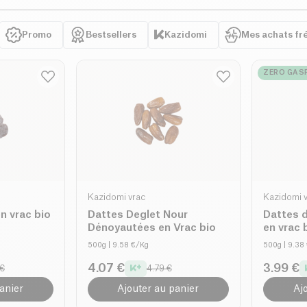
Promo
Bestsellers
Kazidomi
Mes achats fr
ZERO GASP
Kazidomi vrac
Kazidomi 
n vrac bio
Dattes Deglet Nour
Dattes 
Dénoyautées en Vrac bio
en vrac 
500g
| 9.58 €/Kg
500g
| 9.38
4.07 €
3.99 €
 €
4.79 €
anier
Ajouter au panier
Aj