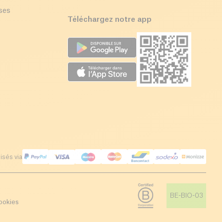
ises
Téléchargez notre app
isés via
BE-BIO-03
ookies