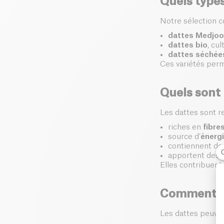
Quels type
Notre sélection c
dattes Medjoo
dattes bio
, cu
dattes séchées
Ces variétés perm
Quels sont 
Les dattes sont r
riches en
fibre
source d’
énergi
contiennent d
apportent des 
Elles contribuent 
Comment c
Les dattes peuve