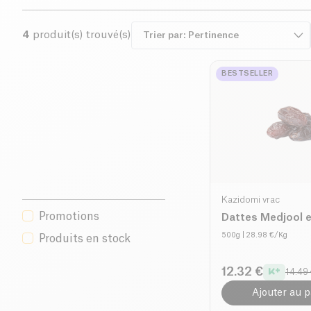
4
produit(s) trouvé(s)
BESTSELLER
Kazidomi vrac
Promotions
Dattes Medjool e
500g
| 28.98 €/Kg
Produits en stock
12.32 €
14.49
Ajouter au p