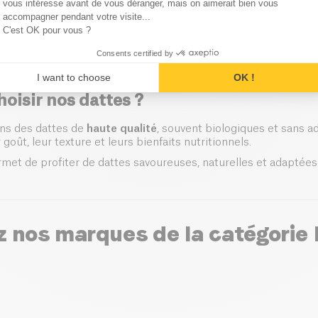
Axeptio consent
vous intéresse avant de vous déranger, mais on aimerait bien vous
ne
accompagner pendant votre visite...
hies ou desserts
C'est OK pour vous ?
ve naturelle au sucre
tes salées ou sucrées
Consents certified by
 facilement dans une alimentation quotidienne.
I want to choose
OK !
oisir nos dattes ?
ns des dattes de
haute qualité
, souvent biologiques et sans add
 goût, leur texture et leurs bienfaits nutritionnels.
t de profiter de dattes savoureuses, naturelles et adaptées à
 nos marques de la catégorie 