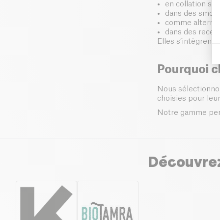
en collation sai
dans des smoot
comme alternati
dans des recet
Elles s’intègrent
Pourquoi ch
Nous sélectionno
choisies pour leur
Notre gamme perme
Découvrez