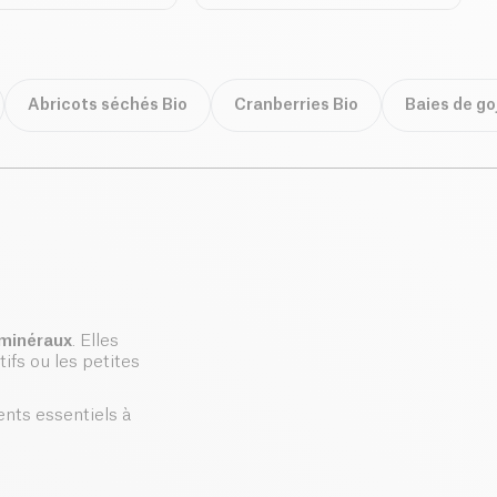
Abricots séchés Bio
Cranberries Bio
Baies de goj
 minéraux
. Elles
ifs ou les petites
ents essentiels à