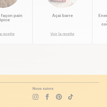
 façon pain
Açai barre
Ener
épice
co
la recette
Voir la recette
Nous suivre