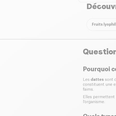
Découvr
Fruits lyophi
Questio
Pourquoi c
Les
dattes
sont d
constituent une ex
faims.
Elles permettent 
l’organisme.