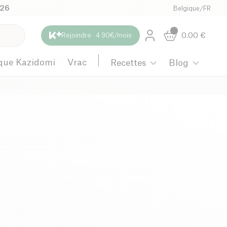
026
Belgique
/
FR
0.00
€
Rejoindre · 4.90€/mois
que Kazidomi
Vrac
Recettes
Blog