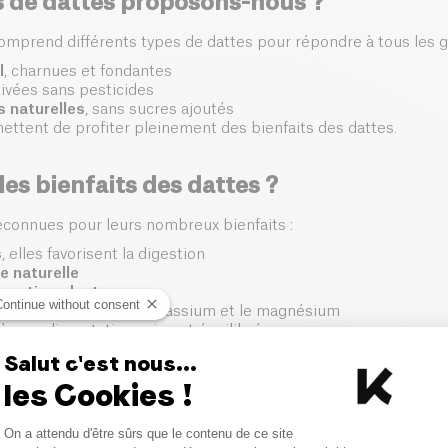
s de dattes proposons-nous ?
omprend différents types de dattes pour répondre à tous les g
l
, charnues et fondantes
ltivées sans pesticides
 naturelles
, sans sucres ajoutés
ettent de profiter pleinement des bienfaits des dattes.
les bienfaits des dattes ?
econnues pour leurs nombreux bienfaits :
s
, elles favorisent la digestion
e naturelle
es
antioxydants
Continue without consent
minéraux comme le potassium et le magnésium
à une alimentation saine et équilibrée.
Salut c'est nous...
onsommer les dattes ?
les Cookies !
Consent Management Platform
nt être consommées de différentes façons :
On a attendu d'être sûrs que le contenu de ce site