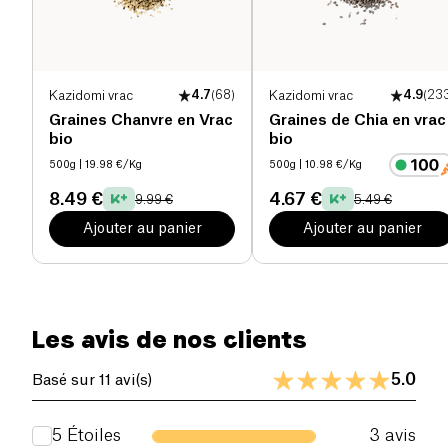
recettes végétaliennes ou même comme ingrédient
pour des barres énergétiques, ajoutant ainsi une
valeur nutritive considérable à vos préparations
maison.
Kazidomi vrac
4.7
(
68
)
Kazidomi vrac
4.9
(
23
Graines Chanvre en Vrac
Graines de Chia en vrac
bio
bio
500g
| 19.98 €/Kg
500g
| 10.98 €/Kg
8.49 €
4.67 €
9.99 €
5.49 €
Ajouter au panier
Ajouter au panier
Les avis de nos clients
5.0
Basé sur 11 avi(s)
5
Étoiles
3
avis