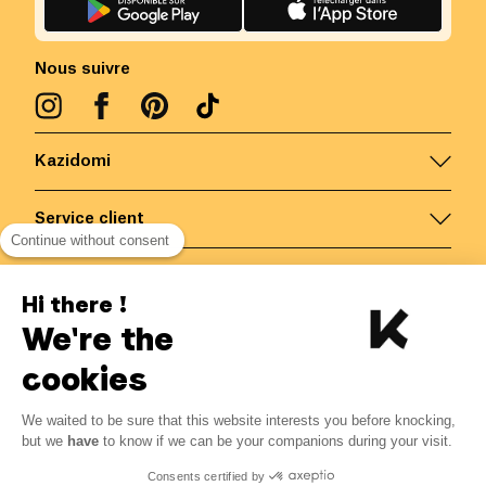
Nous suivre
Kazidomi
Service client
Continue without consent
Nous contacter
Hi there !
We're the
Belgique
/
FR
Paiements sécurisés via
cookies
We waited to be sure that this website interests you before knocking,
2.71
€
-
15
%
?
3.19
€
but we
have
to know if we can be your companions during your visit.
Economisez 0.48 € avec K+
© Kazidomi
2026
BE-BIO-03
Consents certified by
Tous droits réservés