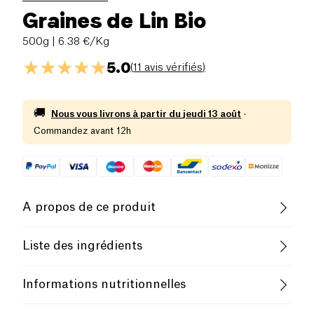
Graines de Lin Bio
500g
| 6.38 €/Kg
5.0
(
11 avis vérifiés
)
🚚
Nous vous livrons à partir du
jeudi 13 août
·
Commandez avant 12h
A propos de ce produit
Vegan
Biologique
Végétarien
Liste des ingrédients
B-CORP Certified
Female Founder
Graines de lin brun*. (*issu de l'agriculture
Informations nutritionnelles
biologique).
Family-Owned Business