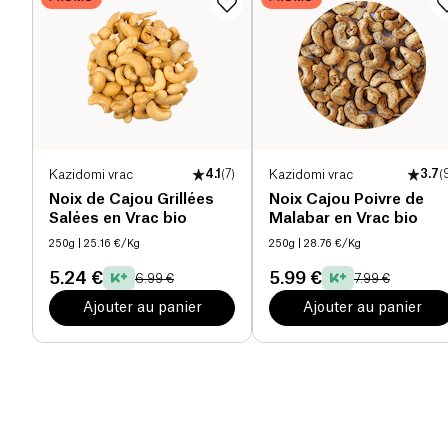
Kazidomi vrac
4.1
(
7
)
Kazidomi vrac
3.7
(
Noix de Cajou Grillées
Noix Cajou Poivre de
Salées en Vrac bio
Malabar en Vrac bio
250g
| 25.16 €/Kg
250g
| 28.76 €/Kg
5.24 €
5.99 €
6.99 €
7.99 €
Ajouter au panier
Ajouter au panier