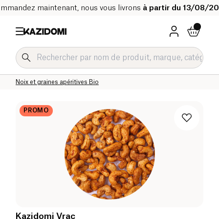
mmandez maintenant, nous vous livrons
à partir du 13/08/2
Accueil
Notre catalogue bio
Epicerie salée Bio
Snacks salés et apéritifs Bio
Noix et graines apéritives Bio
PROMO
Kazidomi Vrac