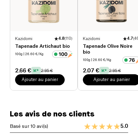
Sel (g)
1.5 g
Kazidomi
4.8
(
110
)
Kazidomi
4.7
(
4
Tapenade Artichaut bio
Tapenade Olive Noire
bio
100g
| 26.60 €/Kg
100g
| 26.60 €/Kg
2.66 €
2.07 €
2.95 €
2.95 €
Ajouter au panier
Ajouter au panier
Les avis de nos clients
5.0
Basé sur 10 avi(s)