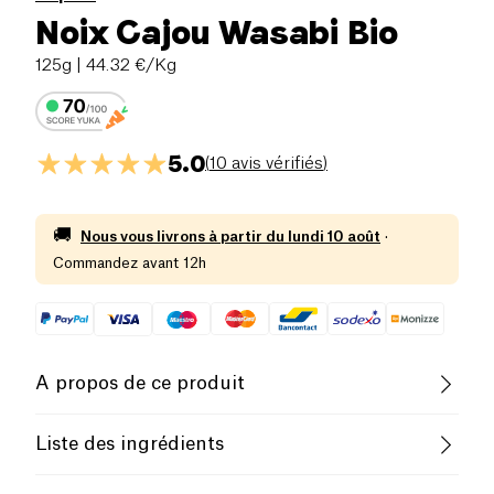
Noix Cajou Wasabi Bio
125g
| 44.32 €/Kg
5.0
(
10 avis vérifiés
)
🚚
Nous vous livrons à partir du
lundi 10 août
·
Commandez avant 12h
A propos de ce produit
Vegan
Sans gluten (ingrédients)
Liste des ingrédients
Sans lactose (ingrédients)
Biologique
Noix de cajou
(87,69%), amidon de tapioca (10%),