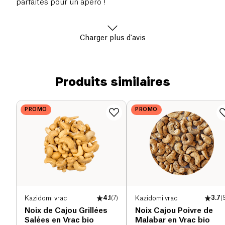
parfaites pour un apéro !
Charger plus d'avis
Produits similaires
PROMO
PROMO
Kazidomi vrac
4.1
(
7
)
Kazidomi vrac
3.7
(
Noix de Cajou Grillées
Noix Cajou Poivre de
Salées en Vrac bio
Malabar en Vrac bio