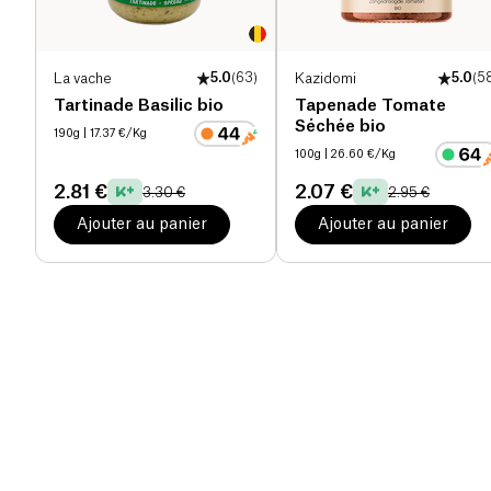
La vache
5.0
(
63
)
Kazidomi
5.0
(
5
Tartinade Basilic bio
Tapenade Tomate
Séchée bio
190g
| 17.37 €/Kg
100g
| 26.60 €/Kg
2.81 €
2.07 €
3.30 €
2.95 €
Ajouter au panier
Ajouter au panier