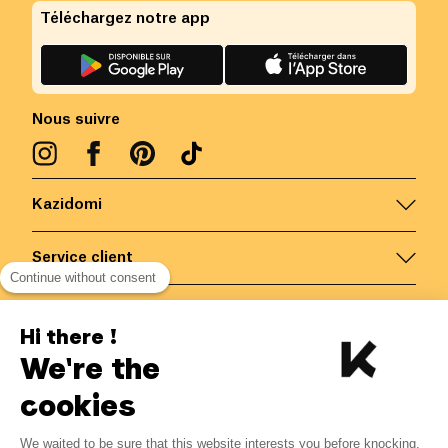
Téléchargez notre app
Nous suivre
Kazidomi
Service client
Continue without consent
Nous contacter
Hi there !
We're the
Belgique
/
FR
Paiements sécurisés via
cookies
We waited to be sure that this website interests you before knocking,
2.63
€
-
15
%
?