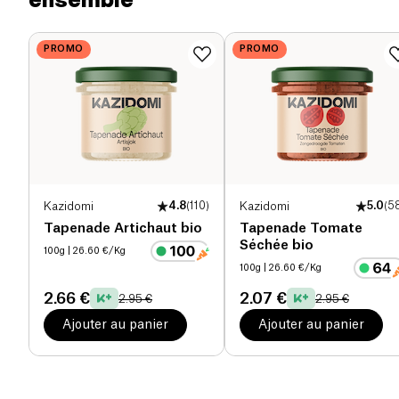
Protéines (g)
4.9 g
PROMO
PROMO
Sel (g)
1.52 g
Kazidomi
4.8
(
110
)
Kazidomi
5.0
(
5
Tapenade Artichaut bio
Tapenade Tomate
Séchée bio
100g
| 26.60 €/Kg
100g
| 26.60 €/Kg
2.66 €
2.07 €
2.95 €
2.95 €
Ajouter au panier
Ajouter au panier