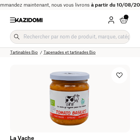
mmandez maintenant, nous vous livrons
à partir du 10/08/2
Accueil
Notre catalogue bio
Epicerie salée Bio
Snacks salés et apéritifs Bio
Tartinables Bio
Tapenades et tartinades Bio
La Vache