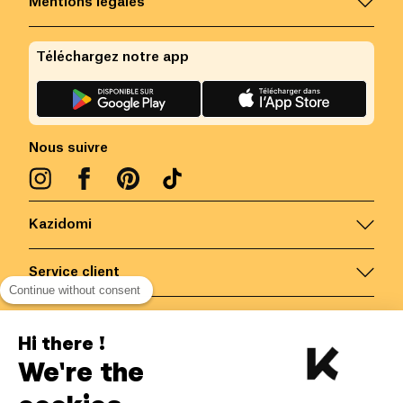
Mentions légales
Téléchargez notre app
Nous suivre
Kazidomi
Service client
Continue without consent
Nous contacter
Hi there !
We're the
Belgique
/
FR
Paiements sécurisés via