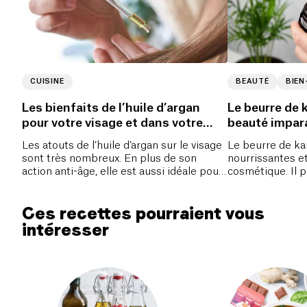
CUISINE
BEAUTÉ
BIEN
Les bienfaits de l’huile d’argan
Le beurre de k
pour votre visage et dans votre
beauté impar
assiette
Les atouts de l’huile d’argan sur le visage
Le beurre de ka
sont très nombreux. En plus de son
nourrissantes et
action anti-âge, elle est aussi idéale pour
cosmétique. Il p
combattre le mauvais cholestérol.
soins du visage 
Ces recettes pourraient vous
intéresser