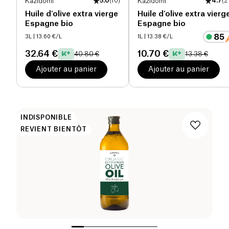
Kazidomi
5.0
(
10
)
Kazidomi
4.7
(
2
Huile d'olive extra vierge
Huile d'olive extra vierg
Espagne bio
Espagne bio
3L
| 13.60 €/L
1L
| 13.38 €/L
32.64 €
10.70 €
40.80 €
13.38 €
Ajouter au panier
Ajouter au panier
INDISPONIBLE
REVIENT BIENTÔT