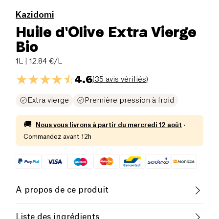
Kazidomi
Huile d'Olive Extra Vierge
Bio
1L
| 12.84 €/L
4.6
(
35 avis vérifiés
)
Extra vierge
Première pression à froid
🚚
Nous vous livrons à partir du
mercredi 12 août
·
Commandez avant 12h
A propos de ce produit
Vegan
Sans gluten (ingrédients)
Liste des ingrédients